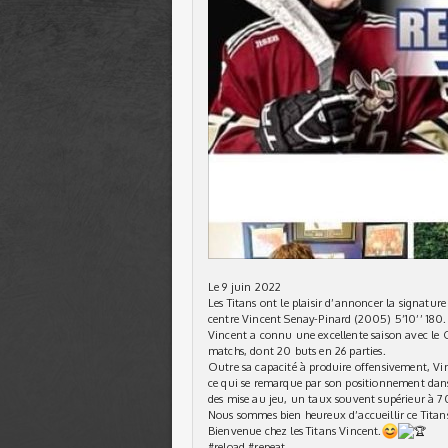
Le 9 juin 2022
Les Titans ont le plaisir d’annoncer la signatur
centre Vincent Senay-Pinard (2005) 5’10’’ 180.
Vincent a connu une excellente saison avec le
matchs, dont 20 buts en 26 parties.
Outre sa capacité à produire offensivement, Vin
ce qui se remarque par son positionnement dans l
des mise au jeu, un taux souvent supérieur à 70%
Nous sommes bien heureux d’accueillir ce Titans
Bienvenue chez les Titans Vincent.
#reload
#repeat