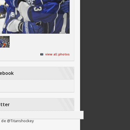
view all photos
cebook
tter
 de @Titanshockey