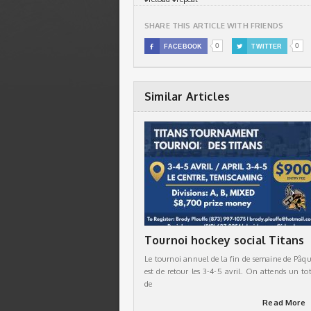
SHARE THIS ARTICLE WITH FRIENDS
0
0

FACEBOOK

TWITTER
Similar Articles
Tournoi hockey social Titans
Le tournoi annuel de la fin de semaine de Pâqu
est de retour les 3-4-5 avril. On attends un tot
de
Read More