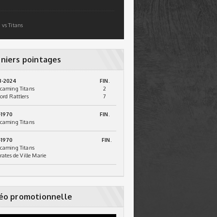
 vs Titans
niers pointages
3-2024
FIN.
caming Titans
2
ord Rattlers
7
-1970
FIN.
caming Titans
-1970
FIN.
caming Titans
irates de Ville Marie
éo promotionnelle