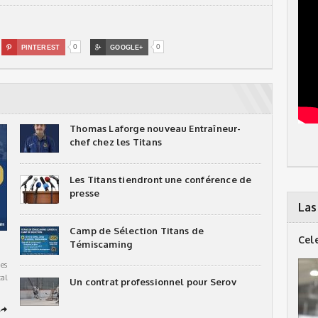
0
0

PINTEREST

GOOGLE+
Thomas Laforge nouveau Entraîneur-
chef chez les Titans
Les Titans tiendront une conférence de
presse
Las
Camp de Sélection Titans de
Cel
Témiscaming
es
al
Un contrat professionnel pour Serov
➦