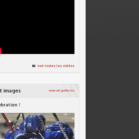
voir toutes les vidéos
t images
view all galleries
ebration !