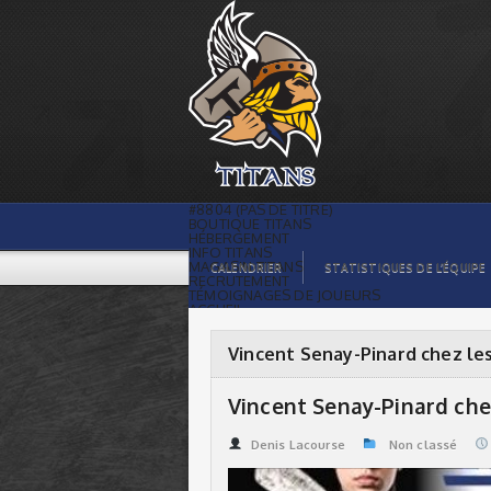
Vincent Senay-Pinard chez les Titans |
Titans de témiscaming
#8804 (PAS DE TITRE)
BOUTIQUE TITANS
HÉBERGEMENT
INFO TITANS
MAGASIN TITANS
CALENDRIER
STATISTIQUES DE L’ÉQUIPE
RECRUTEMENT
TÉMOIGNAGES DE JOUEURS
ACCUEIL
BILLETS
CONTACTS
GALERIE PHOTOS
Vincent Senay-Pinard chez le
STATISTIQUES
ORGANISATION
JOUEURS
Vincent Senay-Pinard che
CALENDRIER
GALERIE VIDÉOS
COMMANDITAIRES
Denis Lacourse
Non classé
LIGUE
STATISTIQUES DE LA LIGUE