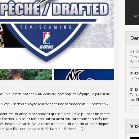
Lynx
Der
03-0
Temis
Bradf
31-12
Temis
31-12
e d’un autre de nos choix au dernier Repêchage de l’équipe, le joueur de
Temis
Les P
 Collège Charles-LeMoyne M18 signant une campagne de 33 points en 26
cent est un attaquant combatif qui sait bien lire le jeu dans un match
’action. Un point fort chez lui est aussi son haut taux de succès lors
 lors d’une partie. Voilà certes un talent utile en situations critiques.
Vid
 de la relève nous venant de St-Jean-sur-Richelieu, Qc.