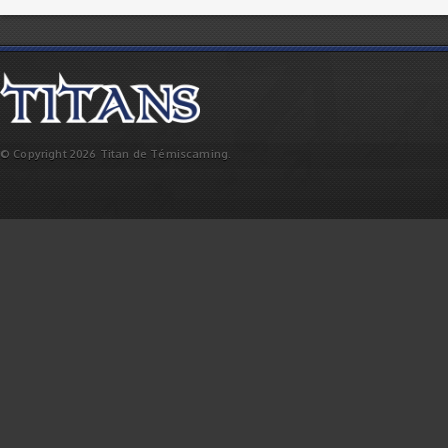
© Copyright 2026 Titan de Témiscaming.