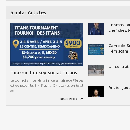
Similar Articles
Thomas Laf
chef chez l
Camp de Sé
Témiscami
Un contrat 
Tournoi hockey social Titans
Le tournoi annuel de la fin de semaine de Pâques
est de retour les 3-4-5 avril. On attends un total
Ancien joue
de
Read More
➦