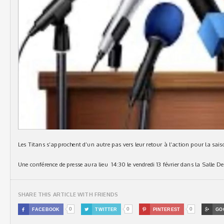
Les Titans s’approchent d’un autre pas vers leur retour à l’action pour la s
Une conférence de presse aura lieu 14:30 le vendredi 13 février dans la Salle D
SHARE THIS ARTICLE WITH FRIENDS
0
0
0

FACEBOOK

TWITTER

PINTEREST

GO