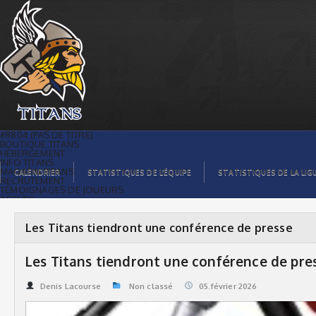
Les Titans tiendront une conférence de
presse | Titans de témiscaming
#8804 (PAS DE TITRE)
BOUTIQUE TITANS
HÉBERGEMENT
INFO TITANS
MAGASIN TITANS
CALENDRIER
STATISTIQUES DE L’ÉQUIPE
STATISTIQUES DE LA LIG
RECRUTEMENT
TÉMOIGNAGES DE JOUEURS
ACCUEIL
BILLETS
CONTACTS
GALERIE PHOTOS
Les Titans tiendront une conférence de presse
STATISTIQUES
ORGANISATION
JOUEURS
Les Titans tiendront une conférence de pre
CALENDRIER
GALERIE VIDÉOS
COMMANDITAIRES
Denis Lacourse
Non classé
05.février 2026
LIGUE
STATISTIQUES DE LA LIGUE