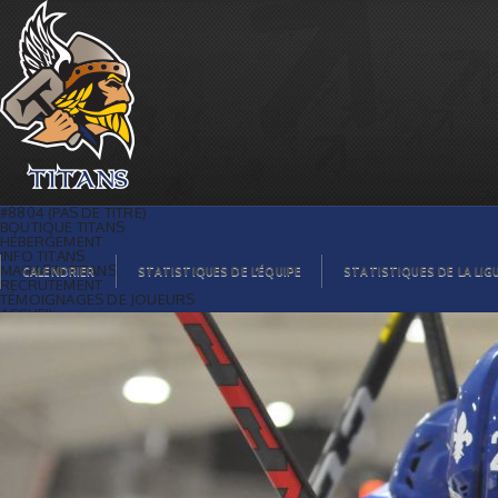
Celebration ! | Titans de témiscaming
#8804 (PAS DE TITRE)
BOUTIQUE TITANS
HÉBERGEMENT
INFO TITANS
MAGASIN TITANS
CALENDRIER
STATISTIQUES DE L’ÉQUIPE
STATISTIQUES DE LA LIG
RECRUTEMENT
TÉMOIGNAGES DE JOUEURS
ACCUEIL
BILLETS
CONTACTS
GALERIE PHOTOS
STATISTIQUES
ORGANISATION
JOUEURS
CALENDRIER
GALERIE VIDÉOS
COMMANDITAIRES
LIGUE
STATISTIQUES DE LA LIGUE