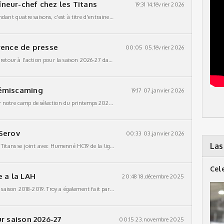
neur-chef chez les Titans
19:31 14.février 2026
Après avoir porter l'uniforme bleu des Titans pendant quatre saisons, c'est à titre d'entraineur-chef que le jeune homme de Boischatel, Québec qui aura 25 ans en aout prochain reviens dans
rence de presse
00:05 05.février 2026
Les Titans s'approchent d'un autre pas vers leur retour à l'action pour la saison 2026-27 dans la GMHL Une conférence de presse aura lieu 14:30 le vendredi 13 février dans la
Témiscaming
19:17 07.janvier 2026
Les Titans de Témiscaming sont fiers d'annoncer notre camp de sélection du printemps 2026, qui aura lieu les 10-11-12 avril au Centre de Témiscaming, Cet événement de trois jours fait partie
Serov
00:33 03.janvier 2026
Las
Ancien défenseur de la Russie et joueur chez les Titans se joint avec Humenné HC19 de la ligue Slovaquie II. Durant son temps chez les Titans, Vladimir a amassé 5b
Cel
e a la LAH
20:48 18.décembre 2025
Troy Murray, qui a joué avec les Titans lors de la saison 2018-2019. Troy a également fait partie des North York Renegades pendant trois ans. Il rejoint maintenant les Springfield
r saison 2026-27
00:15 23.novembre 2025