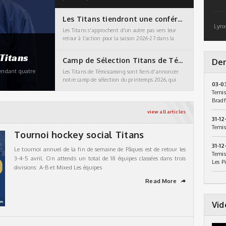
chef que le jeune homme de Boischatel, Québec qui
aura 25 ans
Les Titans tiendront une conférence de presse
Lynx
Les Titans s'approchent d'un autre pas vers leur
retour à l'action pour la saison 2026-27 dans la
GMHL Une conférence de presse aura lieu 14:30 le
Titans
Camp de Sélection Titans de Témiscaming
Der
pendant quatre
Les Titans de Témiscaming sont fiers d'annoncer
notre camp de sélection du printemps 2026, qui
03-0
aura lieu les 10-11-12 avril au Centre de
Temis
Témiscaming, Cet événement
Bradf
view all articles
31-12
Temis
Tournoi hockey social Titans
31-12
Le tournoi annuel de la fin de semaine de Pâques est de retour les
Temis
3-4-5 avril. On attends un total de 18 équipes classées dans trois
Les P
divisions: A-B et Mixed Les équipes
Read More
➦
Vid