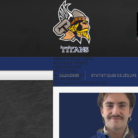
Accueil |
#8804 (PAS DE TITRE)
BOUTIQUE TITANS
HÉBERGEMENT
INFO TITANS
MAGASIN TITANS
CALENDRIER
STATISTIQUES DE L’ÉQUIPE
RECRUTEMENT
TÉMOIGNAGES DE JOUEURS
ACCUEIL
BILLETS
CONTACTS
GALERIE PHOTOS
STATISTIQUES
ORGANISATION
JOUEURS
CALENDRIER
GALERIE VIDÉOS
COMMANDITAIRES
LIGUE
STATISTIQUES DE LA LIGUE