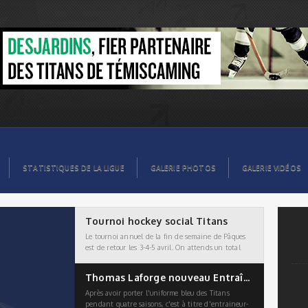
STATISTIQUES DE LA LIGUE
GALERIE PHOTOS
GALERIE VIDÉOS
Tournoi hockey social Titans
Le tournoi annuel de la fin de semaine de Pâques
est de retour les 3-4-5 avril. On attends un total
de 18 équipes classées dans trois
Thomas Laforge nouveau Entraîneur-chef chez les Titans
Après avoir porter l'uniforme bleu des Titans
pendant quatre saisons, c'est à titre d'entraineur-