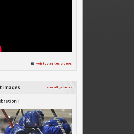
voir toutes les vidéos
t images
view all galleries
ebration !