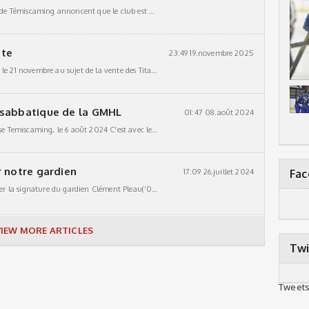
Témiscaming, Qc 21 novembre 2025 Les Titans de Témiscaming annoncent que le club est passé entre les mains d’un nouveau groupe d’actionnaires qui visent à relancer l’équipe et renouer avec le hockey
nte
23:49 19.novembre 2025
Une conférence de presse sera tenue ce vendredi le 21 novembre au sujet de la vente des Titans de Temiscaming à un grouoe d'investisseurs locaux . Plus de détails seront
 sabbatique de la GMHL
01:47 08.août 2024
COMMINIQUÉ DE PRESSE 2024-2025 En Pause Temiscaming, le 6 août 2024 C'est avec le coeur gros que j'annonce que les Titans ont décidé de se prévaloir de leur droit, auprès de la GMHL,
r notre gardien
17:09 26.juillet 2024
Fa
Les Titans sont extrêmement heureux d’annoncer la signature du gardien Clément Pleau(’06). Clément, notre 3ième joueur de la région de Montpellier, au sud de la France. Clément étais notre 2ième
VIEW MORE ARTICLES
Twi
Tweets