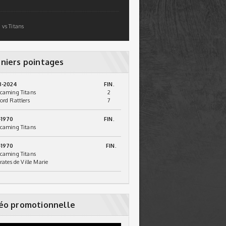
 vs Titans
niers pointages
3-2024
FIN.
caming Titans
2
ord Rattlers
7
-1970
FIN.
caming Titans
-1970
FIN.
caming Titans
irates de Ville Marie
éo promotionnelle