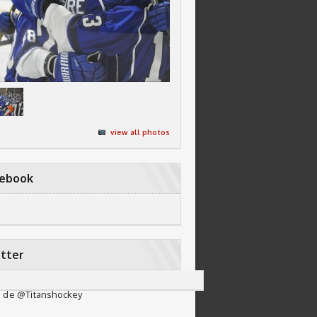
view all photos
cebook
tter
 de @Titanshockey