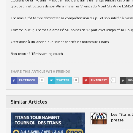
Étudiant de la »game » tout en évoluant dans les rangs seniors ces 3 derniè
groupe d’instructeurs de son Alma mater les Vikings du Mont Ste Anne ESMSA
Thomas a tôt fait de démontrer sa compréhension du jeu et son intérêt à passer
Comme joueur, Thomas a amassé 50 points en 97 parties et remporté la Coup
C’est donc à un ancien que seront confiés les nouveaux Titans.
Bon retour à Témiscaming coach !
SHARE THIS ARTICLE WITH FRIENDS
0
0
0

FACEBOOK

TWITTER

PINTEREST

GO
Similar Articles
Les Titans
presse