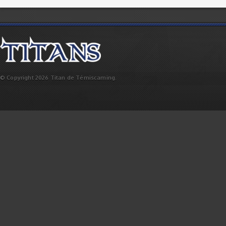
© Copyright 2026 Titan de Témiscaming.