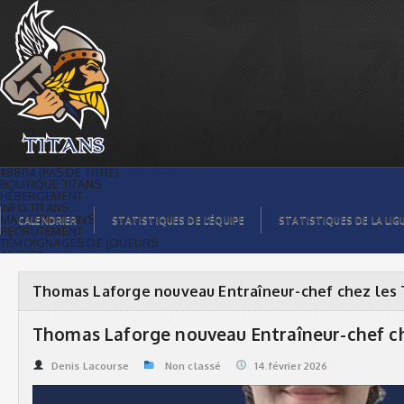
Thomas Laforge nouveau Entraîneur-
chef chez les Titans | Titans de
témiscaming
#8804 (PAS DE TITRE)
BOUTIQUE TITANS
HÉBERGEMENT
INFO TITANS
MAGASIN TITANS
CALENDRIER
STATISTIQUES DE L’ÉQUIPE
STATISTIQUES DE LA LIG
RECRUTEMENT
TÉMOIGNAGES DE JOUEURS
ACCUEIL
BILLETS
CONTACTS
GALERIE PHOTOS
Thomas Laforge nouveau Entraîneur-chef chez les 
STATISTIQUES
ORGANISATION
JOUEURS
Thomas Laforge nouveau Entraîneur-chef ch
CALENDRIER
GALERIE VIDÉOS
COMMANDITAIRES
Denis Lacourse
Non classé
14.février 2026
LIGUE
STATISTIQUES DE LA LIGUE