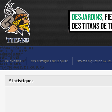
Statistiques |
#8804 (PAS DE TITRE)
BOUTIQUE TITANS
HÉBERGEMENT
INFO TITANS
MAGASIN TITANS
CALENDRIER
STATISTIQUES DE L’ÉQUIPE
STATISTIQUES DE LA LIG
RECRUTEMENT
TÉMOIGNAGES DE JOUEURS
ACCUEIL
BILLETS
CONTACTS
GALERIE PHOTOS
Statistiques
STATISTIQUES
ORGANISATION
JOUEURS
CALENDRIER
GALERIE VIDÉOS
COMMANDITAIRES
LIGUE
STATISTIQUES DE LA LIGUE