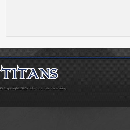
© Copyright 2026 Titan de Témiscaming.