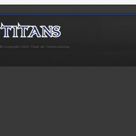
© Copyright 2026 Titan de Témiscaming.