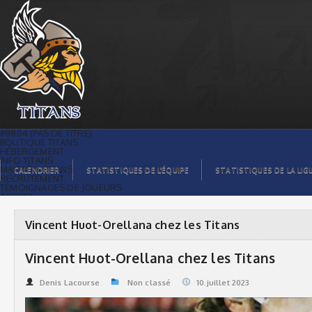
Vincent Huot-Orellana chez les Titans |
Titans de témiscaming
#8804 (PAS DE TITRE)
BOUTIQUE TITANS
HÉBERGEMENT
INFO TITANS
MAGASIN TITANS
CALENDRIER
STATISTIQUES DE L’ÉQUIPE
STATISTIQUES DE LA LIG
RECRUTEMENT
TÉMOIGNAGES DE JOUEURS
ACCUEIL
BILLETS
CONTACTS
GALERIE PHOTOS
Vincent Huot-Orellana chez les Titans
STATISTIQUES
ORGANISATION
JOUEURS
Vincent Huot-Orellana chez les Titans
CALENDRIER
GALERIE VIDÉOS
COMMANDITAIRES
Denis Lacourse
Non classé
10.juillet 2023
LIGUE
STATISTIQUES DE LA LIGUE