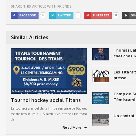
SHARE THIS ARTICLE WITH FRIENDS
0
0
0

FACEBOOK

TWITTER

PINTEREST

GO
Similar Articles
Thomas Laf
chef chez l
Les Titans
presse
Camp de Sé
Tournoi hockey social Titans
Témiscami
Le tournoi annuel de la fin de semaine de Pâques
est de retour les 3-4-5 avril. On attends un total
Un contrat 
de
Read More
➦