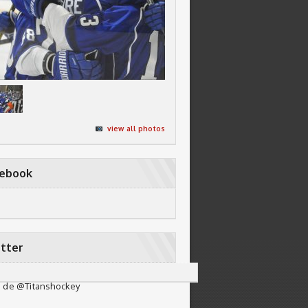
view all photos
cebook
tter
 de @Titanshockey