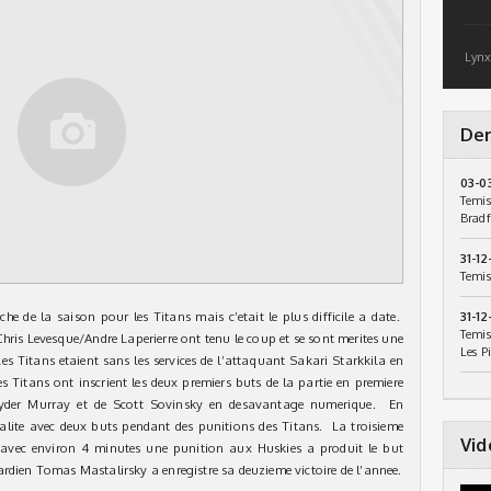
Lynx
Der
03-0
Temis
Bradf
31-12
Temis
he de la saison pour les Titans mais c’etait le plus difficile a date.
31-12
Temis
ris Levesque/Andre Laperierre ont tenu le coup et se sont merites une
Les P
es Titans etaient sans les services de l’attaquant Sakari Starkkila en
es Titans ont inscrient les deux premiers buts de la partie en premiere
der Murray et de Scott Sovinsky en desavantage numerique. En
egalite avec deux buts pendant des punitions des Titans. La troisieme
Vid
 avec environ 4 minutes une punition aux Huskies a produit le but
rdien Tomas Mastalirsky a enregistre sa deuzieme victoire de l’annee.