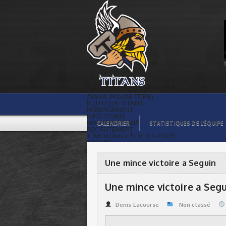
Une mince victoire a Seguin | Titans de
témiscaming
#8804 (PAS DE TITRE)
BOUTIQUE TITANS
HÉBERGEMENT
INFO TITANS
MAGASIN TITANS
CALENDRIER
STATISTIQUES DE L’ÉQUIPE
RECRUTEMENT
TÉMOIGNAGES DE JOUEURS
ACCUEIL
BILLETS
CONTACTS
GALERIE PHOTOS
Une mince victoire a Seguin
STATISTIQUES
ORGANISATION
JOUEURS
Une mince victoire a Seg
CALENDRIER
GALERIE VIDÉOS
COMMANDITAIRES
Denis Lacourse
Non classé
LIGUE
STATISTIQUES DE LA LIGUE