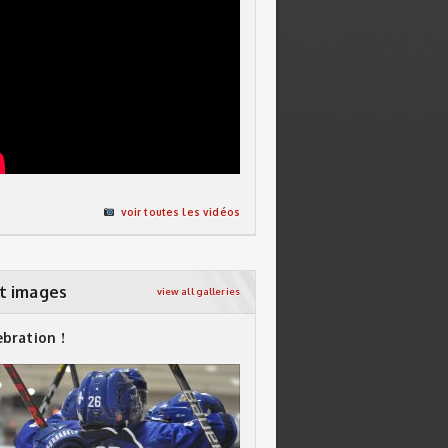
voir toutes les vidéos
t images
view all galleries
ebration !