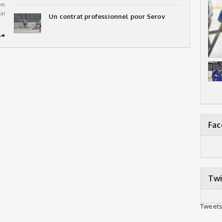
es
al
Un contrat professionnel pour Serov
➦
Fa
Twi
Tweets