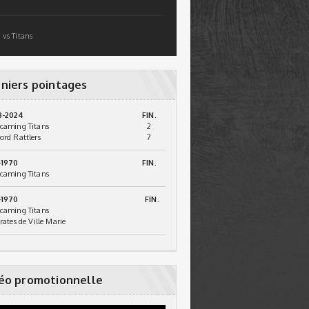
 vs Titans
niers pointages
3-2024
FIN.
caming Titans
2
ord Rattlers
7
-1970
FIN.
caming Titans
-1970
FIN.
caming Titans
irates de Ville Marie
éo promotionnelle