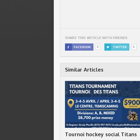
SHARE THIS ARTICLE WITH FRIENDS
0
0

FACEBOOK

TWITTER
Similar Articles
Tournoi hockey social Titans