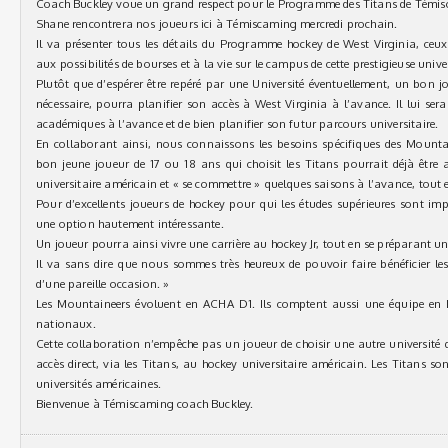
Coach Buckley voue un grand respect pour le Programme des Titans de Témi
Shane rencontrera nos joueurs ici à Témiscaming mercredi prochain.
Il va présenter tous les détails du Programme hockey de West Virginia, ceux
aux possibilités de bourses et à la vie sur le campus de cette prestigieuse univer
Plutôt que d’espérer être repéré par une Université éventuellement, un bon
nécessaire, pourra planifier son accès à West Virginia à l’avance. Il lui sera
académiques à l’avance et de bien planifier son futur parcours universitaire.
En collaborant ainsi, nous connaissons les besoins spécifiques des Mounta
bon jeune joueur de 17 ou 18 ans qui choisit les Titans pourrait déjà être
universitaire américain et « se commettre » quelques saisons à l’avance, tout
Pour d’excellents joueurs de hockey pour qui les études supérieures sont imp
une option hautement intéressante.
Un joueur pourra ainsi vivre une carrière au hockey Jr, tout en se préparant un
Il va sans dire que nous sommes très heureux de pouvoir faire bénéficier les
d’une pareille occasion. »
Les Mountaineers évoluent en ACHA D1. Ils comptent aussi une équipe en D
nationaux.
Cette collaboration n’empêche pas un joueur de choisir une autre université 
accès direct, via les Titans, au hockey universitaire américain. Les Titans son
universités américaines.
Bienvenue à Témiscaming coach Buckley.