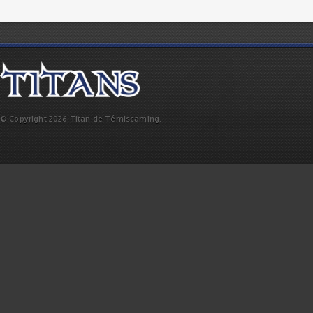
© Copyright 2026 Titan de Témiscaming.