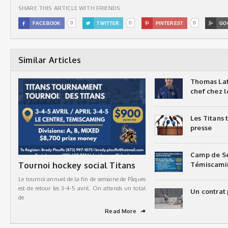
SHARE THIS ARTICLE WITH FRIENDS
0
0
0

FACEBOOK

TWITTER

PINTEREST

GO
Similar Articles
Thomas Laf
chef chez l
Les Titans
presse
Camp de Sé
Tournoi hockey social Titans
Témiscami
Le tournoi annuel de la fin de semaine de Pâques
est de retour les 3-4-5 avril. On attends un total
Un contrat 
de
Read More
➦