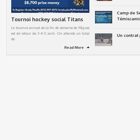
Camp de Sé
Tournoi hockey social Titans
Témiscami
Le tournoi annuel de la fin de semaine de Pâques
est de retour les 3-4-5 avril. On attends un total
Un contrat 
de
Read More
➦