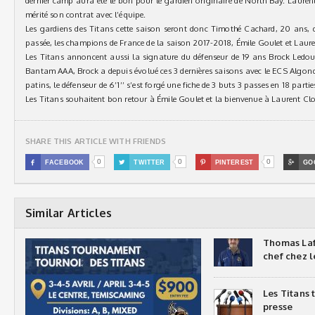
dernier camp aura été le bon pour le gardien originaire de North Bay. Lauren
mérité son contrat avec l’équipe.
Les gardiens des Titans cette saison seront donc Timothé Cachard, 20 ans, 
passée, les champions de France de la saison 2017-2018, Émile Goulet et Laure
Les Titans annoncent aussi la signature du défenseur de 19 ans Brock Ledo
Bantam AAA, Brock a depuis évolué ces 3 dernières saisons avec le ECS Algonqu
patins, le défenseur de 6’1’’ s’est forgé une fiche de 3 buts 3 passes en 18 partie
Les Titans souhaitent bon retour à Émile Goulet et la bienvenue à Laurent Clo
SHARE THIS ARTICLE WITH FRIENDS
0
0
0

FACEBOOK

TWITTER

PINTEREST

GO
Similar Articles
Thomas Laf
chef chez l
Les Titans
presse