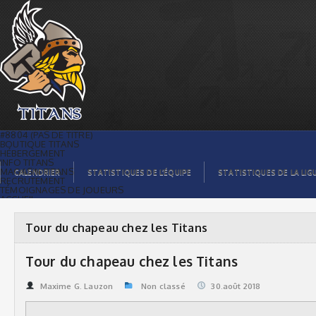
Tour du chapeau chez les Titans |
Titans de témiscaming
#8804 (PAS DE TITRE)
BOUTIQUE TITANS
HÉBERGEMENT
INFO TITANS
MAGASIN TITANS
CALENDRIER
STATISTIQUES DE L’ÉQUIPE
STATISTIQUES DE LA LIG
RECRUTEMENT
TÉMOIGNAGES DE JOUEURS
ACCUEIL
BILLETS
CONTACTS
GALERIE PHOTOS
Tour du chapeau chez les Titans
STATISTIQUES
ORGANISATION
JOUEURS
Tour du chapeau chez les Titans
CALENDRIER
GALERIE VIDÉOS
COMMANDITAIRES
Maxime G. Lauzon
Non classé
30.août 2018
LIGUE
STATISTIQUES DE LA LIGUE