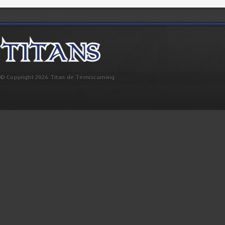
© Copyright 2026 Titan de Témiscaming.