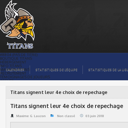
Titans signent leur 4e choix de
repechage | Titans de témiscaming
#8804 (PAS DE TITRE)
BOUTIQUE TITANS
HÉBERGEMENT
INFO TITANS
MAGASIN TITANS
CALENDRIER
STATISTIQUES DE L’ÉQUIPE
STATISTIQUES DE LA LIG
RECRUTEMENT
TÉMOIGNAGES DE JOUEURS
ACCUEIL
BILLETS
CONTACTS
GALERIE PHOTOS
Titans signent leur 4e choix de repechage
STATISTIQUES
ORGANISATION
JOUEURS
Titans signent leur 4e choix de repechage
CALENDRIER
GALERIE VIDÉOS
COMMANDITAIRES
Maxime G. Lauzon
Non classé
03.juin 2018
LIGUE
STATISTIQUES DE LA LIGUE