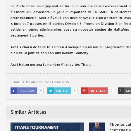
Le DG Nicolas Tourigny voit en lui un joueur qui sera excessivement u
élément qui deviendra un joueur important de la GMHL. À seulemen
professionnelle, Axel a évolué l’an dernier avec le club de Nora HC ave
6 buts et 7 passes en 15 parties Division 3. Promu en Division 2 en fin d
solide en séries éliminatoires avec sa nouvelle équipe de Hallafors
seulement 8 parties.
Axel s choisi de faire le saut en Amérique en raison du programme des
bien de la part de son bon ami Joakim Braneby.
Axel Hallor portera le numéro 91 chez les Titans
SHARE THIS ARTICLE WITH FRIENDS
0
0
0

FACEBOOK

TWITTER

PINTEREST

GO
Similar Articles
Thomas Laf
chef chez l