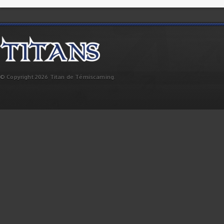
© Copyright 2026 Titan de Témiscaming.