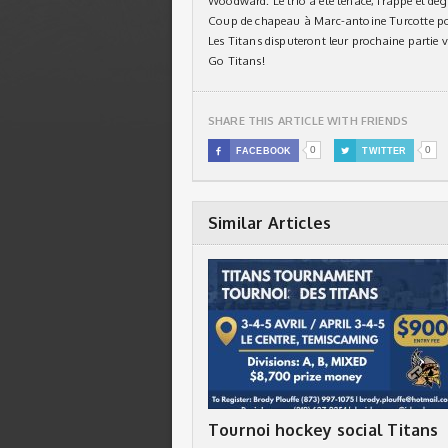
Woodward. Le trio a été tenace, frappé et dég
Coup de chapeau à Marc-antoine Turcotte pou
Les Titans disputeront leur prochaine partie
Go Titans!
SHARE THIS ARTICLE WITH FRIENDS
0
0

FACEBOOK

TWITTER
Similar Articles
Tournoi hockey social Titans