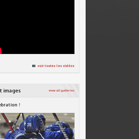
voir toutes les vidéos
t images
view all galleries
ebration !