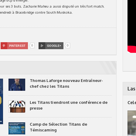
agé bcp d’énergie.
r ses 3 buts. Zacharie Maheu a aussi disputé un très fort match.
 vendredi à Bracebridge contre South Muskoka.
0
0

PINTEREST

GOOGLE+
Thomas Laforge nouveau Entraîneur-
chef chez les Titans
Las
Les Titans tiendront une conférence de
Cel
presse
Camp de Sélection Titans de
Témiscaming