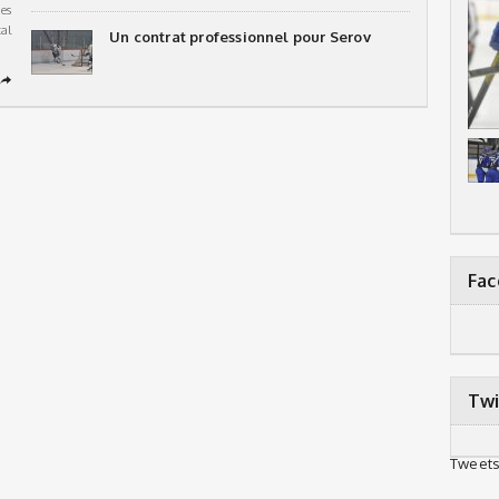
es
al
Un contrat professionnel pour Serov
➦
Fa
Twi
Tweets