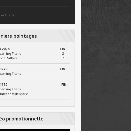
 vs Titans
niers pointages
3-2024
FIN.
caming Titans
2
ord Rattlers
7
-1970
FIN.
caming Titans
-1970
FIN.
caming Titans
irates de Ville Marie
éo promotionnelle