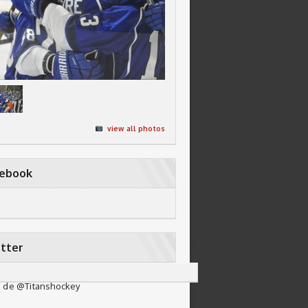
view all photos
cebook
tter
 de @Titanshockey