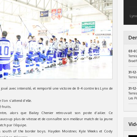
Lynx
Der
03-0
Temis
Bradf
31-12
Temis
joué avec intensité, et remporté une victoire de 8-4 contre les Lynx de
31-12
Temis
Les P
l’on s’attend d’elle.
 fruits.
ntre, alors que Bailey Chenier retrouvait son poste d’ailier. Ce
ucoup plus de vitesse et de connaître son meilleur match de la jeune
Vid
atch par l’équipe.
s south of the border boys. Hayden Moistner, Kyle Weeks et Cody