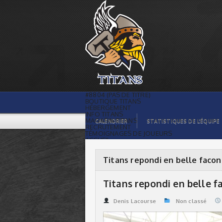
Titans repondi en belle facon | Titans
de témiscaming
#8804 (PAS DE TITRE)
BOUTIQUE TITANS
HÉBERGEMENT
INFO TITANS
MAGASIN TITANS
CALENDRIER
STATISTIQUES DE L’ÉQUIPE
RECRUTEMENT
TÉMOIGNAGES DE JOUEURS
ACCUEIL
BILLETS
CONTACTS
GALERIE PHOTOS
Titans repondi en belle facon
STATISTIQUES
ORGANISATION
JOUEURS
Titans repondi en belle f
CALENDRIER
GALERIE VIDÉOS
COMMANDITAIRES
Denis Lacourse
Non classé
LIGUE
STATISTIQUES DE LA LIGUE