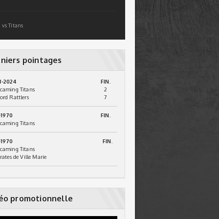
 vs Titans
niers pointages
3-2024
FIN.
caming Titans
2
ord Rattlers
7
-1970
FIN.
caming Titans
-1970
FIN.
caming Titans
irates de Ville Marie
éo promotionnelle