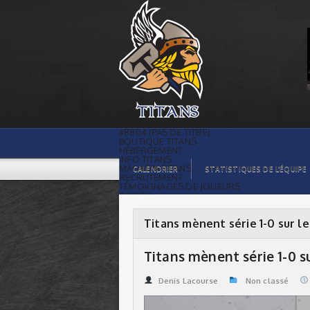
Titans mènent série 1-0 sur les Civics |
Titans de témiscaming
#8804 (PAS DE TITRE)
BOUTIQUE TITANS
HÉBERGEMENT
INFO TITANS
MAGASIN TITANS
CALENDRIER
STATISTIQUES DE L’ÉQUIPE
RECRUTEMENT
TÉMOIGNAGES DE JOUEURS
ACCUEIL
BILLETS
CONTACTS
GALERIE PHOTOS
Titans mènent série 1-0 sur le
STATISTIQUES
ORGANISATION
JOUEURS
Titans mènent série 1-0 su
CALENDRIER
GALERIE VIDÉOS
COMMANDITAIRES
Denis Lacourse
Non classé
LIGUE
STATISTIQUES DE LA LIGUE