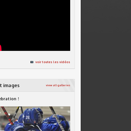
voir toutes les vidéos
t images
view all galleries
ebration !