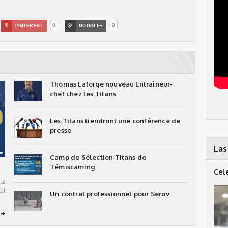
0
0

PINTEREST

GOOGLE+
Thomas Laforge nouveau Entraîneur-
chef chez les Titans
Les Titans tiendront une conférence de
presse
Las
Camp de Sélection Titans de
Témiscaming
Cel
es
al
Un contrat professionnel pour Serov
➦