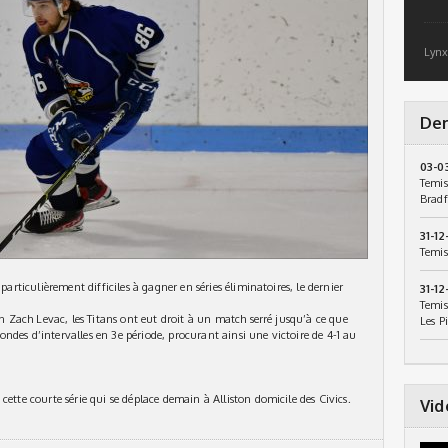
Lynx
Der
03-0
Temis
Bradf
31-12
Temis
particulièrement difficiles à gagner en séries éliminatoires, le dernier
31-12
Temis
ien Zach Levac, les Titans ont eut droit à un match serré jusqu’à ce que
Les P
ndes d’intervalles en 3e période, procurant ainsi une victoire de 4-1 au
cette courte série qui se déplace demain à Alliston domicile des Civics.
Vid