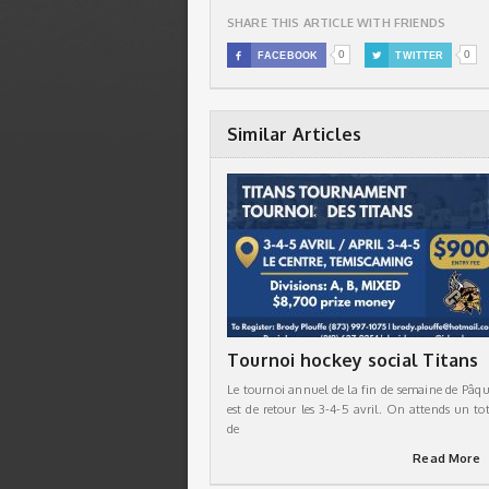
SHARE THIS ARTICLE WITH FRIENDS
0
0

FACEBOOK

TWITTER
Similar Articles
Tournoi hockey social Titans
Le tournoi annuel de la fin de semaine de Pâqu
est de retour les 3-4-5 avril. On attends un tot
de
Read More