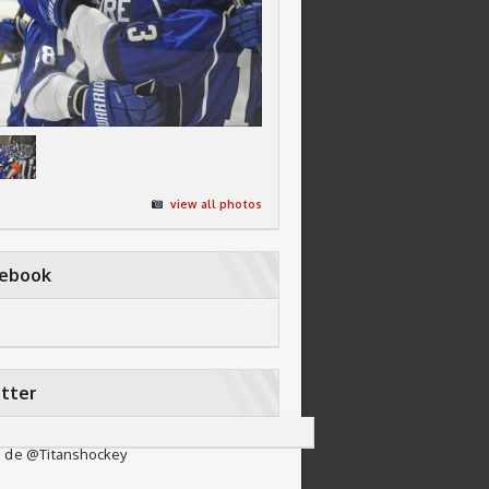
view all photos
cebook
tter
 de @Titanshockey