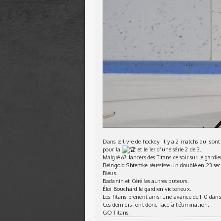
Dans le livre de hockey il y a 2 matchs qui sont 
pour la
et le 1er d’une série 2 de 3.
Malgré 67 lancers des Titans ce soir sur le gard
Reingold Shtemke réussisse un doublé en 23 seco
Bleus.
Badanin et Céré les autres buteurs.
Éloi Bouchard le gardien victorieux.
Les Titans prenent ainsi une avance de 1-0 dans 
Ces derniers font donc face à l’élimination.
GO Titans!