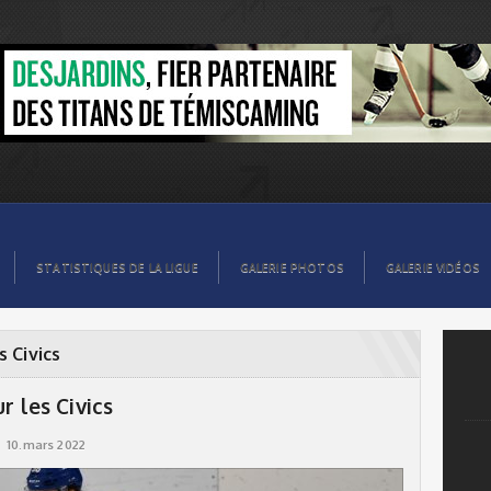
STATISTIQUES DE LA LIGUE
GALERIE PHOTOS
GALERIE VIDÉOS
s Civics
r les Civics
10.mars 2022