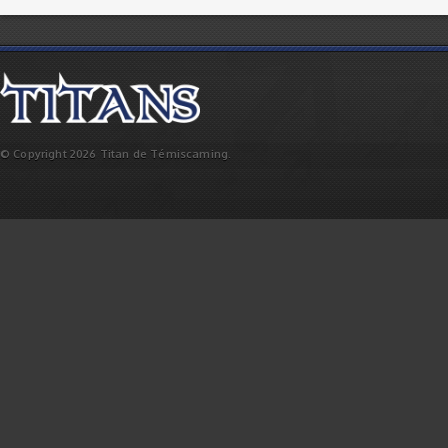
© Copyright 2026 Titan de Témiscaming.