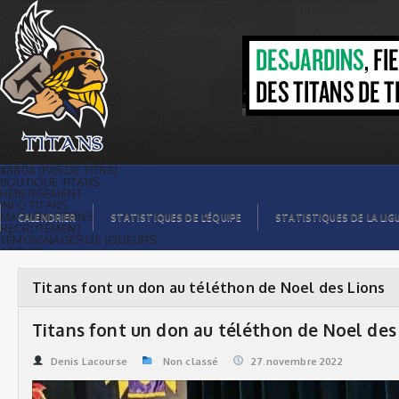
Titans font un don au téléthon de Noel
des Lions | Titans de témiscaming
#8804 (PAS DE TITRE)
BOUTIQUE TITANS
HÉBERGEMENT
INFO TITANS
MAGASIN TITANS
CALENDRIER
STATISTIQUES DE L’ÉQUIPE
STATISTIQUES DE LA LIG
RECRUTEMENT
TÉMOIGNAGES DE JOUEURS
ACCUEIL
BILLETS
CONTACTS
GALERIE PHOTOS
Titans font un don au téléthon de Noel des Lions
STATISTIQUES
ORGANISATION
JOUEURS
Titans font un don au téléthon de Noel des
CALENDRIER
GALERIE VIDÉOS
COMMANDITAIRES
Denis Lacourse
Non classé
27.novembre 2022
LIGUE
STATISTIQUES DE LA LIGUE