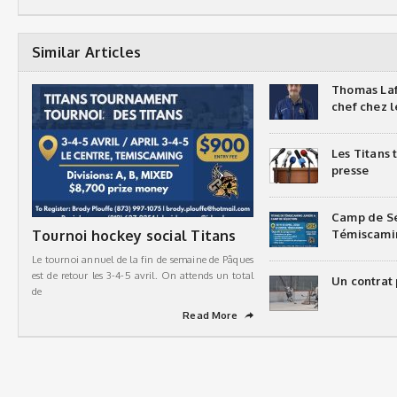
Similar Articles
Thomas Laf
chef chez l
Les Titans
presse
Camp de Sé
Tournoi hockey social Titans
Témiscami
Le tournoi annuel de la fin de semaine de Pâques
est de retour les 3-4-5 avril. On attends un total
Un contrat 
de
Read More
➦