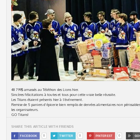
48 799$ amassés au Téléthon des Lions hier.
Sincères félicitations à toutes et tous pour cette vraie belle réussite.
Les Titans étaient présents hier à l’événement.
Remise de 5 paniers d’épicerie bien remplis de denrées alimentaires non périssables
les organisateurs.
GO Titans!
SHARE THIS ARTICLE WITH FRIENDS
0
0
0

FACEBOOK

TWITTER

PINTEREST

GO