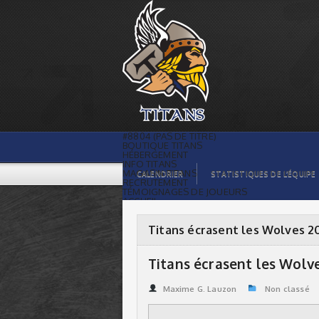
Titans écrasent les Wolves 20-0 |
Titans de témiscaming
#8804 (PAS DE TITRE)
BOUTIQUE TITANS
HÉBERGEMENT
INFO TITANS
MAGASIN TITANS
CALENDRIER
STATISTIQUES DE L’ÉQUIPE
RECRUTEMENT
TÉMOIGNAGES DE JOUEURS
ACCUEIL
BILLETS
CONTACTS
GALERIE PHOTOS
Titans écrasent les Wolves 2
STATISTIQUES
ORGANISATION
JOUEURS
Titans écrasent les Wolv
CALENDRIER
GALERIE VIDÉOS
COMMANDITAIRES
Maxime G. Lauzon
Non classé
LIGUE
STATISTIQUES DE LA LIGUE