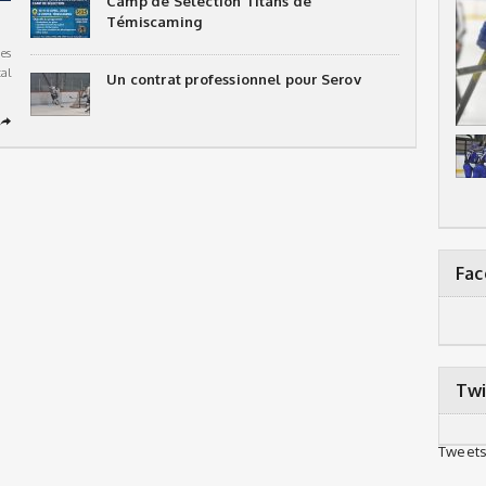
Camp de Sélection Titans de
Témiscaming
es
al
Un contrat professionnel pour Serov
➦
Fa
Twi
Tweets