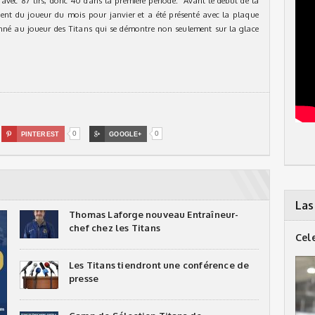
 avec 87 tirs, donc 40 dans la première periode. Avant le début de la
ent du joueur du mois pour janvier et a été présenté avec la plaque
é au joueur des Titans qui se démontre non seulement sur la glace
0
0

PINTEREST

GOOGLE+
Las
Thomas Laforge nouveau Entraîneur-
chef chez les Titans
Cel
Les Titans tiendront une conférence de
presse