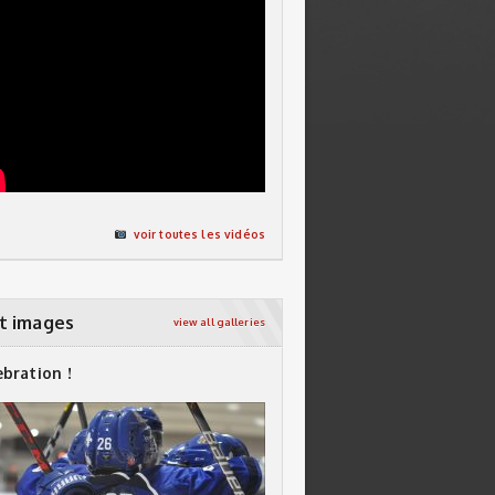
voir toutes les vidéos
t images
view all galleries
ebration !