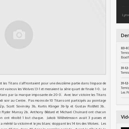
Lynx
Der
03-0
Temis
Bradf
31-12
Temis
et les Titans s’affrontaient pour une deuzième partie dans l’espace de
31-12
Temis
ont vaincus les Wolves 13-1 et menaient la série quart de finale 1-0. Le
Les P
Titans par la marque imposante de 20-0. Avec leur victoire les Titans
edi soir au Centre. Pas moins de 10 Titans ont participés au pointage
p, Scott Sovinsky 3b, Kurtis Klinger 3b-1p et Gustav Rollfelt 3b.
 Ryder Murray 2b. Anthony Bédard et Michael Chuinard ont chacun
Vid
n ont récolté 1 but chaque. Jakob Willhelmsson avait 3 passes et
mérité la victoire et le jeu blanc stoppant les 14 tirs des Wolves. Les