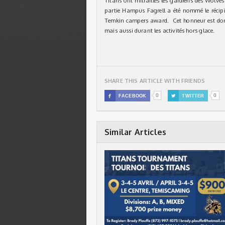
Titans ont mitraillés les gardiens des Wolves
partie Hampus Fagrell a été nommé le récipi
Temkin campers award. Cet honneur est donn
mais aussi durant les activités hors glace.
SHARE THIS ARTICLE WITH FRIENDS
0
0

FACEBOOK

TWITTER
Similar Articles