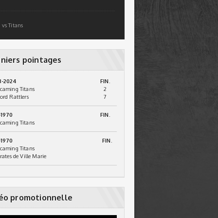
 vs Titans
niers pointages
3-2024
FIN.
caming Titans
2
ord Rattlers
7
-1970
FIN.
caming Titans
-1970
FIN.
caming Titans
irates de Ville Marie
éo promotionnelle