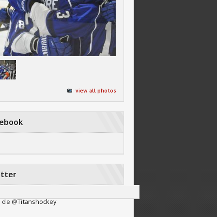
view all photos
cebook
tter
 de @Titanshockey