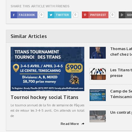
SHARE THIS ARTICLE WITH FRIENDS
0
0
0

FACEBOOK

TWITTER

PINTEREST

GO
Similar Articles
Thomas Laf
chef chez l
Les Titans
presse
Camp de Sé
Tournoi hockey social Titans
Témiscami
Le tournoi annuel de la fin de semaine de Pâques
est de retour les 3-4-5 avril. On attends un total
Un contrat 
de
Read More
➦