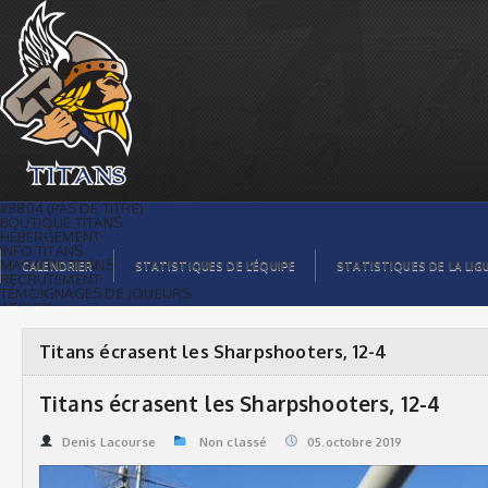
Titans écrasent les Sharpshooters, 12-4
| Titans de témiscaming
#8804 (PAS DE TITRE)
BOUTIQUE TITANS
HÉBERGEMENT
INFO TITANS
MAGASIN TITANS
CALENDRIER
STATISTIQUES DE L’ÉQUIPE
STATISTIQUES DE LA LIG
RECRUTEMENT
TÉMOIGNAGES DE JOUEURS
ACCUEIL
BILLETS
CONTACTS
GALERIE PHOTOS
Titans écrasent les Sharpshooters, 12-4
STATISTIQUES
ORGANISATION
JOUEURS
Titans écrasent les Sharpshooters, 12-4
CALENDRIER
GALERIE VIDÉOS
COMMANDITAIRES
Denis Lacourse
Non classé
05.octobre 2019
LIGUE
STATISTIQUES DE LA LIGUE