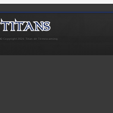
© Copyright 2026 Titan de Témiscaming.