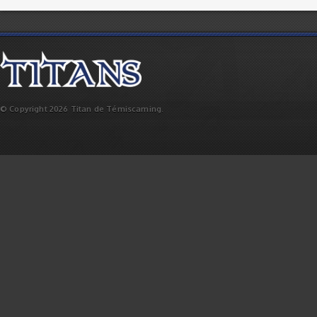
© Copyright 2026 Titan de Témiscaming.