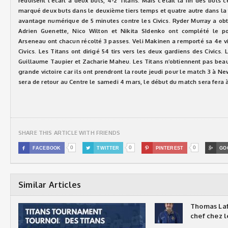
réduisent l’écart à deux buts, 4-2 Titans. Mais c’était la fin des buts c
marqué deux buts dans le deuxième tiers temps et quatre autre dans la t
avantage numérique de 5 minutes contre les Civics. Ryder Murray a ob
Adrien Guenette, Nico Wilton et Nikita SIdenko ont complété le po
Arseneau ont chacun récolté 3 passes. Veli Makinen a remporté sa 4e vic
Civics. Les Titans ont dirigé 54 tirs vers les deux gardiens des Civics. 
Guillaume Taupier et Zacharie Maheu. Les Titans n’obtiennent pas bea
grande victoire car ils ont prendront la route jeudi pour le match 3 à
sera de retour au Centre le samedi 4 mars, le début du match sera fera 
SHARE THIS ARTICLE WITH FRIENDS
0
0
0

FACEBOOK

TWITTER

PINTEREST

GO
Similar Articles
Thomas Laf
chef chez l