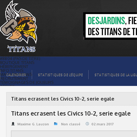
Titans ecrasent les Civics 10-2, serie
egale | Titans de témiscaming
#8804 (PAS DE TITRE)
BOUTIQUE TITANS
HÉBERGEMENT
INFO TITANS
MAGASIN TITANS
CALENDRIER
STATISTIQUES DE L’ÉQUIPE
STATISTIQUES DE LA LIG
RECRUTEMENT
TÉMOIGNAGES DE JOUEURS
ACCUEIL
BILLETS
CONTACTS
GALERIE PHOTOS
Titans ecrasent les Civics 10-2, serie egale
STATISTIQUES
ORGANISATION
JOUEURS
Titans ecrasent les Civics 10-2, serie egale
CALENDRIER
GALERIE VIDÉOS
COMMANDITAIRES
Maxime G. Lauzon
Non classé
02.mars 2017
LIGUE
STATISTIQUES DE LA LIGUE