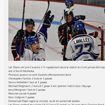
Les Titans ont pris l’avance 2-0 rapidement dans le match et n’ont jamais été inqu
soit à South Muskoka.
Plusieurs joueurs ce sont illustrés offensivement dont:
Christopher Fanfan 2 buts et 3 passes
Savva Verbetskii 1 but et 3 passes
Michael Stegmann 2 buts et 1 passe à son premier match avec l’équipe
Jerry Mongrain 1 but et 2 passes
Maxime Lavoie 4 passes
Nico Grégoire 3 passes
Emmanuel Pepin signe la victoire, sa 2e en autant de soirées.
Les Titans portent leur fiche à 8-5-1 pour 17 points au 2e rang de la Division Nor