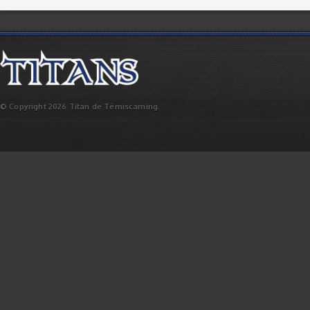
© Copyright 2026 Titan de Témiscaming.