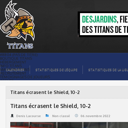
Titans écrasent le Shield, 10-2 | Titans
de témiscaming
#8804 (PAS DE TITRE)
BOUTIQUE TITANS
HÉBERGEMENT
INFO TITANS
MAGASIN TITANS
CALENDRIER
STATISTIQUES DE L’ÉQUIPE
STATISTIQUES DE LA LIG
RECRUTEMENT
TÉMOIGNAGES DE JOUEURS
ACCUEIL
BILLETS
CONTACTS
GALERIE PHOTOS
Titans écrasent le Shield, 10-2
STATISTIQUES
ORGANISATION
JOUEURS
Titans écrasent le Shield, 10-2
CALENDRIER
GALERIE VIDÉOS
COMMANDITAIRES
Denis Lacourse
Non classé
06.novembre 2022
LIGUE
STATISTIQUES DE LA LIGUE