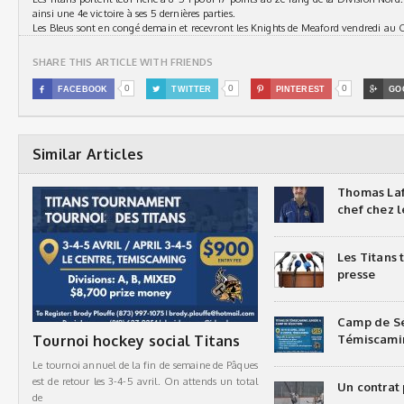
ainsi une 4e victoire à ses 5 dernières parties.
Les Bleus sont en congé demain et recevront les Knights de Meaford vendredi au C
SHARE THIS ARTICLE WITH FRIENDS
0
0
0

FACEBOOK

TWITTER

PINTEREST

GO
Similar Articles
Thomas Laf
chef chez l
Les Titans
presse
Camp de Sé
Tournoi hockey social Titans
Témiscami
Le tournoi annuel de la fin de semaine de Pâques
est de retour les 3-4-5 avril. On attends un total
Un contrat 
de