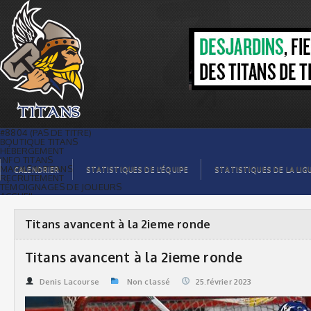
Titans avancent à la 2ieme ronde |
Titans de témiscaming
#8804 (PAS DE TITRE)
BOUTIQUE TITANS
HÉBERGEMENT
INFO TITANS
MAGASIN TITANS
CALENDRIER
STATISTIQUES DE L’ÉQUIPE
STATISTIQUES DE LA LIG
RECRUTEMENT
TÉMOIGNAGES DE JOUEURS
ACCUEIL
BILLETS
CONTACTS
GALERIE PHOTOS
Titans avancent à la 2ieme ronde
STATISTIQUES
ORGANISATION
JOUEURS
Titans avancent à la 2ieme ronde
CALENDRIER
GALERIE VIDÉOS
COMMANDITAIRES
Denis Lacourse
Non classé
25.février 2023
LIGUE
STATISTIQUES DE LA LIGUE