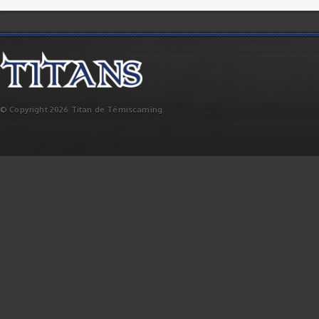
© Copyright 2026 Titan de Témiscaming.