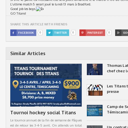
L’ultime match 5 serait joué le lundi 13 mars à Bradford.
Good job les boys.
GO Titans!
SHARE THIS ARTICLE WITH FRIENDS
0
0
0

FACEBOOK

TWITTER

PINTEREST

GO
Similar Articles
Thomas Laf
chef chez l
Les Titans
presse
Camp de Sé
Tournoi hockey social Titans
Témiscami
Le tournoi annuel de la fin de semaine de Pâques
est de retour les 3-4-5 avril. On attends un total
Un contrat 