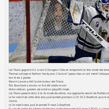
Les Titans gagnent 6-2 ce soir à Sturgeon Falls et remportent la 1ere ronde des série
Thomas Laforge et Nathan Hardy avec 2 buts et 1 passe chacun ont mené l’attaque
but et ses 2 passes.
Maxim Lavoie a été l’autre buteur des Titans.
Éloi Bouchard a encore un fois été solide ce soir.
Notre vétéran. gardien est entré en playoffs mode.
Les Titans passent donc à la 2e ronde des séries, nos opposants seront les Rattlers 
Le 1er match de cette série sera joué samedi prochain à 20:30 à Bradford, puis l
Centre.
Le 3e match sera joué le samedi 11 mars à Bradford.
Si une 4e partie est nécessaire elle sera jouée dimanche le 12 mars à 19:00 au Centr