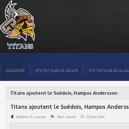
Titans ajoutent le Suédois, Hampus
Andersson | Titans de témiscaming
#8804 (PAS DE TITRE)
BOUTIQUE TITANS
HÉBERGEMENT
INFO TITANS
MAGASIN TITANS
CALENDRIER
STATISTIQUES DE L’ÉQUIPE
STATISTIQUES DE LA LIG
RECRUTEMENT
TÉMOIGNAGES DE JOUEURS
ACCUEIL
BILLETS
CONTACTS
GALERIE PHOTOS
Titans ajoutent le Suédois, Hampus Andersson
STATISTIQUES
ORGANISATION
JOUEURS
Titans ajoutent le Suédois, Hampus Anders
CALENDRIER
GALERIE VIDÉOS
COMMANDITAIRES
Maxime G. Lauzon
Non classé
25.mai 2016
LIGUE
STATISTIQUES DE LA LIGUE