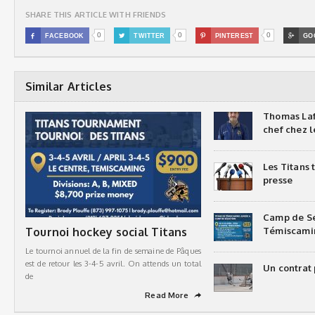
SHARE THIS ARTICLE WITH FRIENDS
0
0
0

FACEBOOK

TWITTER

PINTEREST

GO
Similar Articles
Thomas Laf
chef chez l
Les Titans
presse
Camp de Sé
Tournoi hockey social Titans
Témiscami
Le tournoi annuel de la fin de semaine de Pâques
est de retour les 3-4-5 avril. On attends un total
Un contrat 
de
Read More
➦