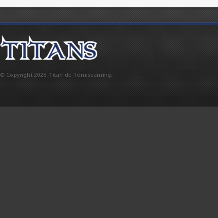
© Copyright 2026 Titan de Témiscaming.