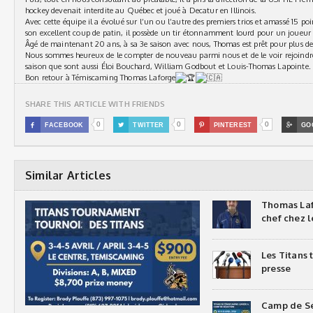
hockey devenait interdite au Québec et joué à Decatur en Illinois.
Avec cette équipe il a évolué sur l’un ou l’autre des premiers trios et amassé 15 poi
son excellent coup de patin, il possède un tir étonnamment lourd pour un joueur d
Âgé de maintenant 20 ans, à sa 3e saison avec nous, Thomas est prêt pour plus de r
Nous sommes heureux de le compter de nouveau parmi nous et de le voir rejoindre 
saison que sont aussi Éloi Bouchard, William Godbout et Louis-Thomas Lapointe.
Bon retour à Témiscaming
Thomas Laforge
SHARE THIS ARTICLE WITH FRIENDS
0
0
0

FACEBOOK

TWITTER

PINTEREST

GO
Similar Articles
Thomas Laf
chef chez l
Les Titans
presse
Camp de Sé