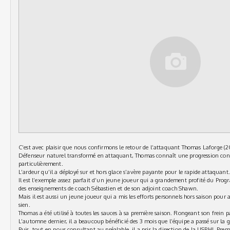
C’est avec plaisir que nous confirmons le retour de l’attaquant Thomas Laforge (2
Défenseur naturel transformé en attaquant, Thomas connaît une progression cons
particulièrement.
L’ardeur qu’il a déployé sur et hors glace s’avère payante pour le rapide attaquant.
Il est l’exemple assez parfait d’un jeune joueur qui a grandement profité du Pro
des enseignements de coach Sébastien et de son adjoint coach Shawn.
Mais il est aussi un jeune joueur qui a mis les efforts personnels hors saison pour 
sien.
Thomas a été utilisé à toutes les sauces à sa première saison. Rongeant son frein pa
L’automne dernier, il a beaucoup bénéficié des 3 mois que l’équipe a passé sur la g
Puis, tout en nous consultant au préalable, il a pris la direction de la USPHL Pr