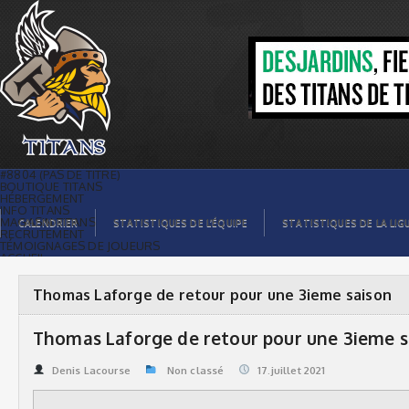
Thomas Laforge de retour pour une
3ieme saison | Titans de témiscaming
#8804 (PAS DE TITRE)
BOUTIQUE TITANS
HÉBERGEMENT
INFO TITANS
MAGASIN TITANS
CALENDRIER
STATISTIQUES DE L’ÉQUIPE
STATISTIQUES DE LA LIG
RECRUTEMENT
TÉMOIGNAGES DE JOUEURS
ACCUEIL
BILLETS
CONTACTS
GALERIE PHOTOS
Thomas Laforge de retour pour une 3ieme saison
STATISTIQUES
ORGANISATION
JOUEURS
Thomas Laforge de retour pour une 3ieme s
CALENDRIER
GALERIE VIDÉOS
COMMANDITAIRES
Denis Lacourse
Non classé
17.juillet 2021
LIGUE
STATISTIQUES DE LA LIGUE