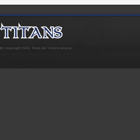
© Copyright 2026 Titan de Témiscaming.