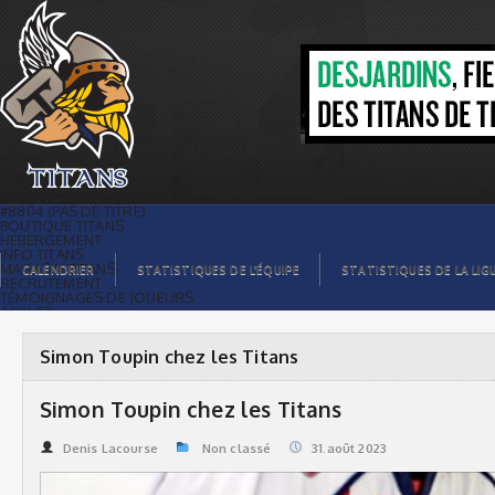
Simon Toupin chez les Titans | Titans
de témiscaming
#8804 (PAS DE TITRE)
BOUTIQUE TITANS
HÉBERGEMENT
INFO TITANS
MAGASIN TITANS
CALENDRIER
STATISTIQUES DE L’ÉQUIPE
STATISTIQUES DE LA LIG
RECRUTEMENT
TÉMOIGNAGES DE JOUEURS
ACCUEIL
BILLETS
CONTACTS
GALERIE PHOTOS
Simon Toupin chez les Titans
STATISTIQUES
ORGANISATION
JOUEURS
Simon Toupin chez les Titans
CALENDRIER
GALERIE VIDÉOS
COMMANDITAIRES
Denis Lacourse
Non classé
31.août 2023
LIGUE
STATISTIQUES DE LA LIGUE