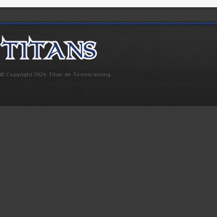
© Copyright 2026 Titan de Témiscaming.