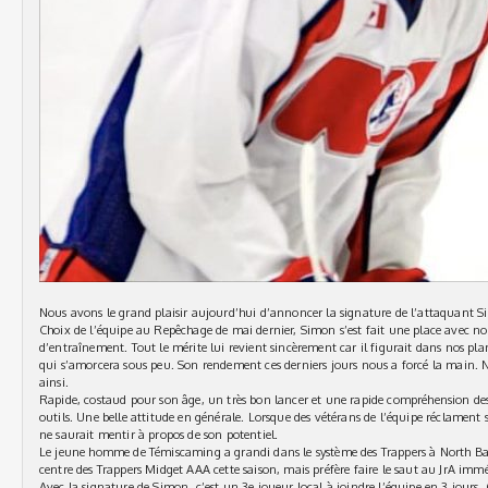
Nous avons le grand plaisir aujourd’hui d’annoncer la signature de l’attaquant S
Choix de l’équipe au Repêchage de mai dernier, Simon s’est fait une place avec 
d’entraînement. Tout le mérite lui revient sincèrement car il figurait dans nos pl
qui s’amorcera sous peu. Son rendement ces derniers jours nous a forcé la main. 
ainsi.
Rapide, costaud pour son âge, un très bon lancer et une rapide compréhension des
outils. Une belle attitude en générale. Lorsque des vétérans de l’équipe réclament 
ne saurait mentir à propos de son potentiel.
Le jeune homme de Témiscaming a grandi dans le système des Trappers à North Bay. 
centre des Trappers Midget AAA cette saison, mais préfère faire le saut au JrA im
Avec la signature de Simon, c’est un 3e joueur local à joindre l’équipe en 3 jours. 