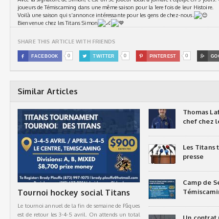
joueurs de Témiscaming dans une même saison pour la 1ere fois de leur Histoire.
Voilà une saison qui s’annonce intéressante pour les gens de chez-nous.
Bienvenue chez les Titans Simon
SHARE THIS ARTICLE WITH FRIENDS
0
0
0

FACEBOOK

TWITTER

PINTEREST

GO
Similar Articles
Thomas Laf
chef chez l
Les Titans
presse
Camp de Sé
Tournoi hockey social Titans
Témiscami
Le tournoi annuel de la fin de semaine de Pâques
est de retour les 3-4-5 avril. On attends un total
Un contrat 