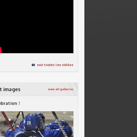
voir toutes les vidéos
t images
view all galleries
ebration !