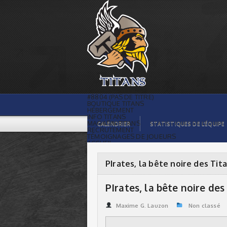
PIrates, la bête noire des Titans |
Titans de témiscaming
#8804 (PAS DE TITRE)
BOUTIQUE TITANS
HÉBERGEMENT
INFO TITANS
MAGASIN TITANS
CALENDRIER
STATISTIQUES DE L’ÉQUIPE
RECRUTEMENT
TÉMOIGNAGES DE JOUEURS
ACCUEIL
BILLETS
CONTACTS
GALERIE PHOTOS
PIrates, la bête noire des Tit
STATISTIQUES
ORGANISATION
JOUEURS
PIrates, la bête noire des
CALENDRIER
GALERIE VIDÉOS
COMMANDITAIRES
Maxime G. Lauzon
Non classé
LIGUE
STATISTIQUES DE LA LIGUE