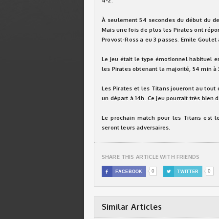
4-2.
À seulement 54 secondes du début du dern
Mais une fois de plus les Pirates ont rép
Provost-Ross a eu 3 passes. Emile Goulet a 
Le jeu était le type émotionnel habituel 
les Pirates obtenant la majorité, 54 min à
Les Pirates et les Titans joueront au tout
un départ à 14h. Ce jeu pourrait très bien
Le prochain match pour les Titans est l
seront leurs adversaires.
SHARE THIS ARTICLE WITH FRIENDS
0
0

FACEBOOK

TWITTER
Similar Articles