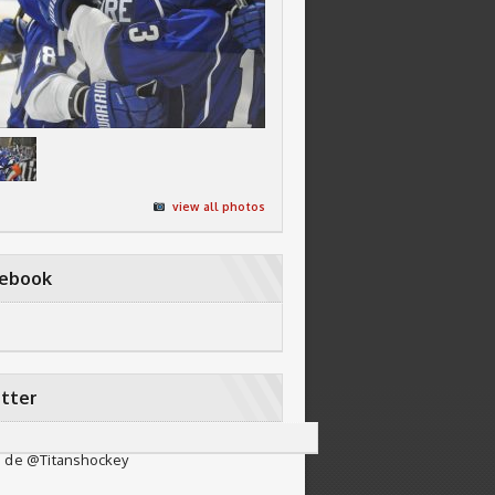
view all photos
cebook
tter
 de @Titanshockey