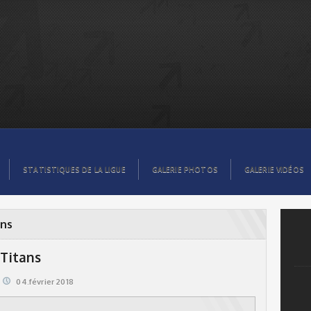
STATISTIQUES DE LA LIGUE
GALERIE PHOTOS
GALERIE VIDÉOS
ans
 Titans
04.février 2018