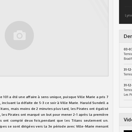
Lynx
Der
03-0
Temis
Bradf
31-12
Temis
31-12
Temis
Les P
ute 101 a été une affaire à sens unique, puisque Ville Marie a pris 7
incluant la défaite de 5-3 ce soir à Ville Marie. Harald Sundell a
itans, mais moins de 2 minutes plus tard, les Pirates ont égalisé
 les Pirates ont marqué un but pour mener 2-1 après la première
Vid
es ont compté deux fois,pendant que les Titans seulement un.
pes se sont dirigées vers la 3e période avec Ville-Marie menant