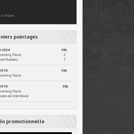
 vs Titans
niers pointages
3-2024
FIN.
caming Titans
2
ord Rattlers
7
-1970
FIN.
caming Titans
-1970
FIN.
caming Titans
irates de Ville Marie
éo promotionnelle