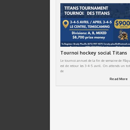
Tournoi hockey social Titans
Le tournoi annuel de la fin de semaine de Pâqu
est de retour les 3-4-5 avril. On attends un tot
de
Read More