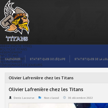
Olivier Lafrenière chez les Titans |
Titans de témiscaming
#8804 (PAS DE TITRE)
BOUTIQUE TITANS
HÉBERGEMENT
INFO TITANS
MAGASIN TITANS
CALENDRIER
STATISTIQUES DE L’ÉQUIPE
STATISTIQUES DE LA LIG
RECRUTEMENT
TÉMOIGNAGES DE JOUEURS
ACCUEIL
BILLETS
CONTACTS
GALERIE PHOTOS
Olivier Lafrenière chez les Titans
STATISTIQUES
ORGANISATION
JOUEURS
Olivier Lafrenière chez les Titans
CALENDRIER
GALERIE VIDÉOS
COMMANDITAIRES
Denis Lacourse
Non classé
30.décembre 2022
LIGUE
STATISTIQUES DE LA LIGUE