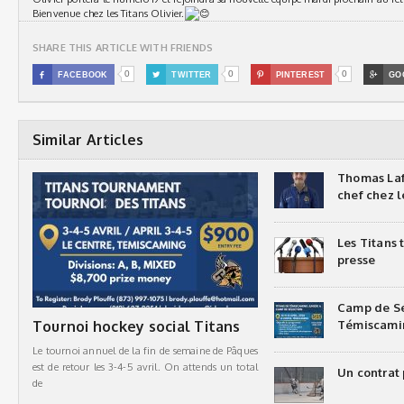
Bienvenue chez les Titans Olivier.
SHARE THIS ARTICLE WITH FRIENDS
0
0
0

FACEBOOK

TWITTER

PINTEREST

GO
Similar Articles
Thomas Laf
chef chez l
Les Titans
presse
Camp de Sé
Tournoi hockey social Titans
Témiscami
Le tournoi annuel de la fin de semaine de Pâques
est de retour les 3-4-5 avril. On attends un total
Un contrat 
de