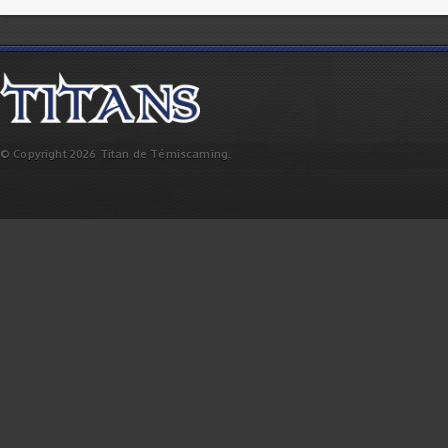
© Copyright 2026 Titan de Témiscaming.