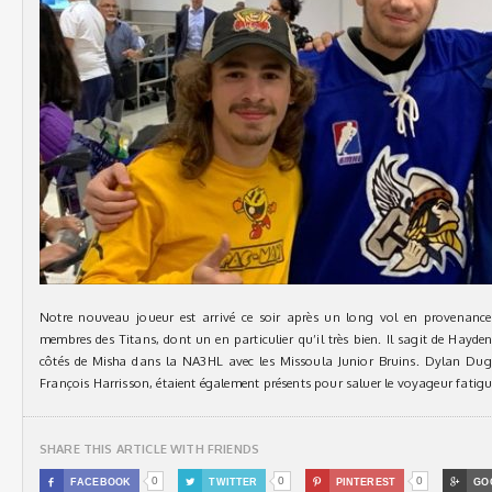
Notre nouveau joueur est arrivé ce soir après un long vol en provenance 
membres des Titans, dont un en particulier qu’il très bien. Il sagit de Hayd
côtés de Misha dans la NA3HL avec les Missoula Junior Bruins. Dylan Dugas
François Harrisson, étaient également présents pour saluer le voyageur fatigu
SHARE THIS ARTICLE WITH FRIENDS
0
0
0

FACEBOOK

TWITTER

PINTEREST

GO