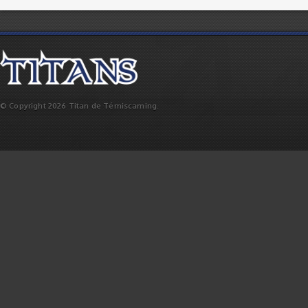
© Copyright 2026 Titan de Témiscaming.