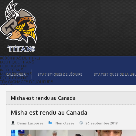
Misha est rendu au Canada | Titans de
témiscaming
#8804 (PAS DE TITRE)
BOUTIQUE TITANS
HÉBERGEMENT
INFO TITANS
MAGASIN TITANS
CALENDRIER
STATISTIQUES DE L’ÉQUIPE
STATISTIQUES DE LA LIG
RECRUTEMENT
TÉMOIGNAGES DE JOUEURS
ACCUEIL
BILLETS
CONTACTS
GALERIE PHOTOS
Misha est rendu au Canada
STATISTIQUES
ORGANISATION
JOUEURS
Misha est rendu au Canada
CALENDRIER
GALERIE VIDÉOS
COMMANDITAIRES
Denis Lacourse
Non classé
26.septembre 2019
LIGUE
STATISTIQUES DE LA LIGUE