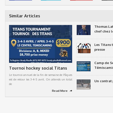
Similar Articles
Thomas Laf
chef chez l
Les Titans
presse
Camp de Sé
Tournoi hockey social Titans
Témiscami
Le tournoi annuel de la fin de semaine de Pâques
est de retour les 3-4-5 avril. On attends un total
Un contrat 
de
Read More
➦