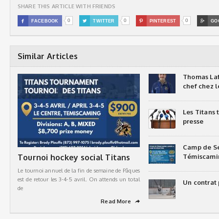
SHARE THIS ARTICLE WITH FRIENDS
0
0
0

FACEBOOK

TWITTER

PINTEREST

GO
Similar Articles
Thomas Laf
chef chez l
Les Titans
presse
Camp de Sé
Tournoi hockey social Titans
Témiscami
Le tournoi annuel de la fin de semaine de Pâques
est de retour les 3-4-5 avril. On attends un total
Un contrat 
de
Read More
➦