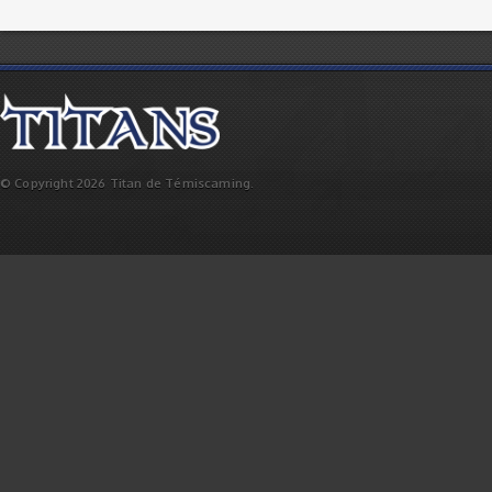
© Copyright 2026 Titan de Témiscaming.