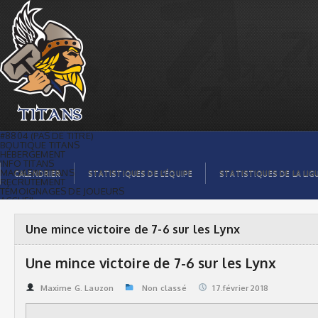
Une mince victoire de 7-6 sur les Lynx |
Titans de témiscaming
#8804 (PAS DE TITRE)
BOUTIQUE TITANS
HÉBERGEMENT
INFO TITANS
MAGASIN TITANS
CALENDRIER
STATISTIQUES DE L’ÉQUIPE
STATISTIQUES DE LA LIG
RECRUTEMENT
TÉMOIGNAGES DE JOUEURS
ACCUEIL
BILLETS
CONTACTS
GALERIE PHOTOS
Une mince victoire de 7-6 sur les Lynx
STATISTIQUES
ORGANISATION
JOUEURS
Une mince victoire de 7-6 sur les Lynx
CALENDRIER
GALERIE VIDÉOS
COMMANDITAIRES
Maxime G. Lauzon
Non classé
17.février 2018
LIGUE
STATISTIQUES DE LA LIGUE