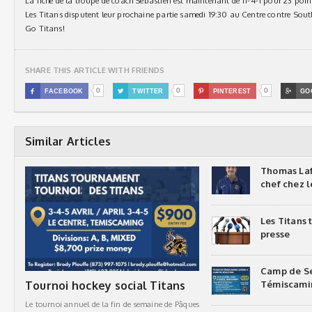
La fiche de la troupe de coach Sébastien est maintenant de 11-4-1 pour 23 points
Les Titans disputent leur prochaine partie samedi 19:30 au Centre contre So
Go Titans!
SHARE THIS ARTICLE WITH FRIENDS
0
0
0

FACEBOOK

TWITTER

PINTEREST

GO
Similar Articles
Thomas Laf
chef chez l
Les Titans
presse
Camp de Sé
Tournoi hockey social Titans
Témiscami
Le tournoi annuel de la fin de semaine de Pâques