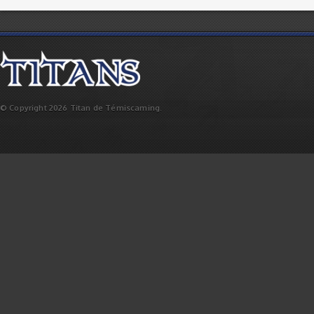
© Copyright 2026 Titan de Témiscaming.