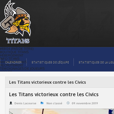
Les Titans victorieux contre les Civics |
Titans de témiscaming
#8804 (PAS DE TITRE)
BOUTIQUE TITANS
HÉBERGEMENT
INFO TITANS
MAGASIN TITANS
CALENDRIER
STATISTIQUES DE L’ÉQUIPE
STATISTIQUES DE LA LIG
RECRUTEMENT
TÉMOIGNAGES DE JOUEURS
ACCUEIL
BILLETS
CONTACTS
GALERIE PHOTOS
Les Titans victorieux contre les Civics
STATISTIQUES
ORGANISATION
JOUEURS
Les Titans victorieux contre les Civics
CALENDRIER
GALERIE VIDÉOS
COMMANDITAIRES
Denis Lacourse
Non classé
09.novembre 2019
LIGUE
STATISTIQUES DE LA LIGUE