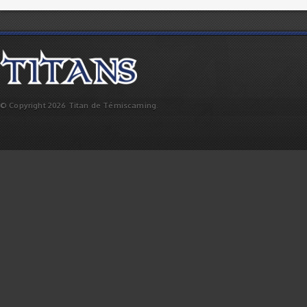
© Copyright 2026 Titan de Témiscaming.