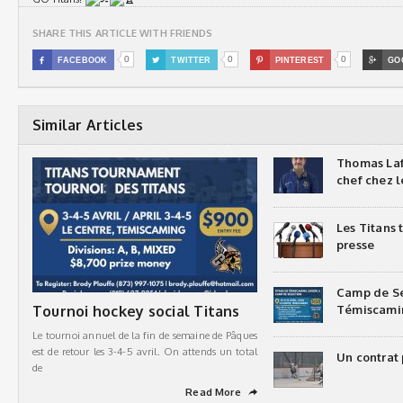
SHARE THIS ARTICLE WITH FRIENDS
0
0
0

FACEBOOK

TWITTER

PINTEREST

GO
Similar Articles
Thomas Laf
chef chez l
Les Titans
presse
Camp de Sé
Tournoi hockey social Titans
Témiscami
Le tournoi annuel de la fin de semaine de Pâques
est de retour les 3-4-5 avril. On attends un total
Un contrat 
de
Read More
➦