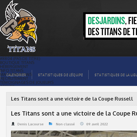
Les Titans sont a une victoire de la
Coupe Russell | Titans de témiscaming
#8804 (PAS DE TITRE)
BOUTIQUE TITANS
HÉBERGEMENT
INFO TITANS
MAGASIN TITANS
CALENDRIER
STATISTIQUES DE L’ÉQUIPE
STATISTIQUES DE LA LIG
RECRUTEMENT
TÉMOIGNAGES DE JOUEURS
ACCUEIL
BILLETS
CONTACTS
GALERIE PHOTOS
Les Titans sont a une victoire de la Coupe Russell
STATISTIQUES
ORGANISATION
JOUEURS
Les Titans sont a une victoire de la Coupe R
CALENDRIER
GALERIE VIDÉOS
COMMANDITAIRES
Denis Lacourse
Non classé
09.avril 2022
LIGUE
STATISTIQUES DE LA LIGUE