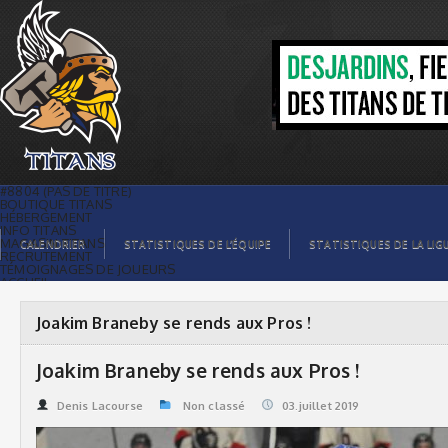
Joakim Braneby se rends aux Pros ! |
Titans de témiscaming
#8804 (PAS DE TITRE)
BOUTIQUE TITANS
HÉBERGEMENT
INFO TITANS
MAGASIN TITANS
CALENDRIER
STATISTIQUES DE L’ÉQUIPE
STATISTIQUES DE LA LIG
RECRUTEMENT
TÉMOIGNAGES DE JOUEURS
ACCUEIL
BILLETS
CONTACTS
GALERIE PHOTOS
Joakim Braneby se rends aux Pros !
STATISTIQUES
ORGANISATION
JOUEURS
Joakim Braneby se rends aux Pros !
CALENDRIER
GALERIE VIDÉOS
COMMANDITAIRES
Denis Lacourse
Non classé
03.juillet 2019
LIGUE
STATISTIQUES DE LA LIGUE