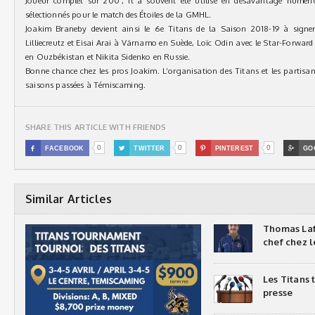
Joueur complet sur 200’, il a souvent été utilisé en désavantage numériq
sélectionnés pour le match des Étoiles de la GMHL.
Joakim Braneby devient ainsi le 6e Titans de la Saison 2018-19 à signer 
Lilliecreutz et Eisai Arai à Värnamo en Suède, Loïc Odin avec le Star-Forward
en Ouzbékistan et Nikita Sidenko en Russie.
Bonne chance chez les pros Joakim. L’organisation des Titans et les partisans
saisons passées à Témiscaming.
SHARE THIS ARTICLE WITH FRIENDS
0
0
0

FACEBOOK

TWITTER

PINTEREST

GO
Similar Articles
Thomas Laf
chef chez l
Les Titans
presse