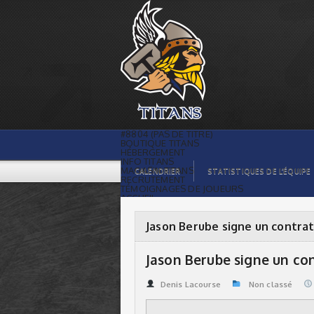
Jason Berube signe un contrat
professionel | Titans de témiscaming
#8804 (PAS DE TITRE)
BOUTIQUE TITANS
HÉBERGEMENT
INFO TITANS
MAGASIN TITANS
CALENDRIER
STATISTIQUES DE L’ÉQUIPE
RECRUTEMENT
TÉMOIGNAGES DE JOUEURS
ACCUEIL
BILLETS
CONTACTS
GALERIE PHOTOS
Jason Berube signe un contrat
STATISTIQUES
ORGANISATION
JOUEURS
Jason Berube signe un co
CALENDRIER
GALERIE VIDÉOS
COMMANDITAIRES
Denis Lacourse
Non classé
LIGUE
STATISTIQUES DE LA LIGUE