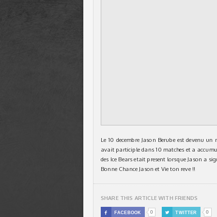
Le 10 decembre Jason Berube est devenu un m
avait participle dans 10 matches et a accumul
des Ice Bears etait present lorsque Jason a si
Bonne Chance Jason et Vie ton reve !!
SHARE THIS ARTICLE WITH FRIENDS
0
0

FACEBOOK

TWITTER