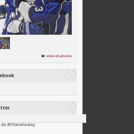
view all photos
cebook
tter
 de @Titanshockey