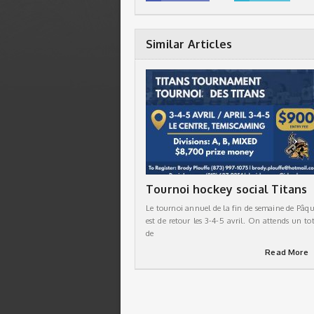
Similar Articles
Tournoi hockey social Titans
Le tournoi annuel de la fin de semaine de Pâqu
est de retour les 3-4-5 avril. On attends un tot
de
Read More