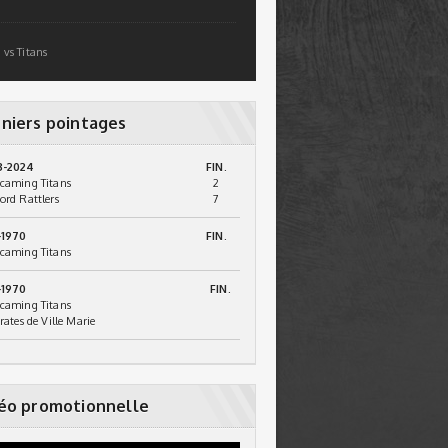
 vs Titans
niers pointages
3-2024
FIN.
caming Titans
2
ord Rattlers
7
-1970
FIN.
caming Titans
-1970
FIN.
caming Titans
irates de Ville Marie
éo promotionnelle