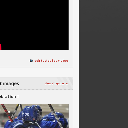
voir toutes les vidéos
t images
view all galleries
ebration !