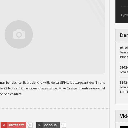
Lynx
Der
03-0
Temis
Bradf
31-12
Temis
ember des Ice Bears de Knoxville de la SPHL. L’attaquant des Titans
31-12
Temis
e 22 buts et 12 mentions d’assistance. Mike Craigen, l’entraineur-chef
Les P
gne son contrat.
Vid
0
0

PINTEREST

GOOGLE+