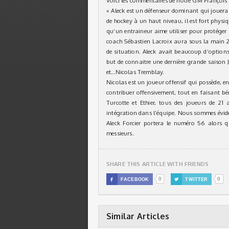
Voici les commentaires de notre GM François 
« Aleck est un défenseur dominant qui jouera 
de hockey à un haut niveau, il est fort physiq
qu’un entraineur aime utiliser pour protéger
coach Sébastien Lacroix aura sous la main 2 
de situation. Aleck avait beaucoup d’options 
but de connaitre une dernière grande saison J
et…Nicolas Tremblay.
Nicolas est un joueur offensif qui possède, e
contribuer offensivement, tout en faisant béné
Turcotte et Ethier, tous des joueurs de 21 
intégration dans l’équipe. Nous sommes évid
Aleck Forcier portera le numéro 56 alors 
messieurs.
SHARE THIS ARTICLE WITH FRIENDS
0
0

FACEBOOK

TWITTER
Similar Articles