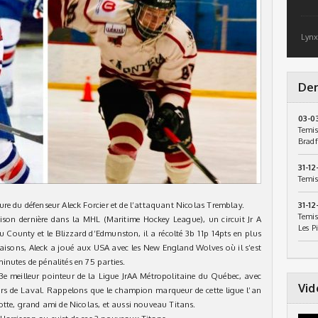
Lynx
Der
03-0
Temis
Bradf
31-12
Temis
re du défenseur Aleck Forcier et de l’attaquant Nicolas Tremblay.
31-12
Temis
saison dernière dans la MHL (Maritime Hockey League), un circuit Jr A
Les P
ou County et le Blizzard d’Edmunston, il a récolté 3b 11p 14pts en plus
saisons, Aleck a joué aux USA avec les New England Wolves où il s’est
inutes de pénalités en 75 parties.
3e meilleur pointeur de la Ligue JrAA Métropolitaine du Québec, avec
Vid
urs de Laval. Rappelons que le champion marqueur de cette ligue l’an
otte, grand ami de Nicolas, et aussi nouveau Titans.