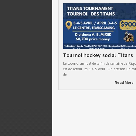
Tournoi hockey social Titans
Le tournoi annuel de la fin de semaine de Pâqu
est de retour les 3-4-5 avril. On attends un tot
de
Read More