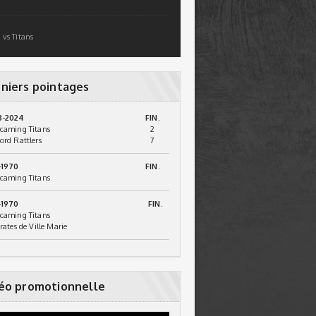
 vs Titans
niers pointages
3-2024
FIN.
caming Titans
2
ord Rattlers
7
-1970
FIN.
caming Titans
-1970
FIN.
caming Titans
irates de Ville Marie
éo promotionnelle