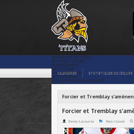
Forcier et Tremblay s’amènent à
Témiscaming | Titans de témiscaming
#8804 (PAS DE TITRE)
BOUTIQUE TITANS
HÉBERGEMENT
INFO TITANS
MAGASIN TITANS
CALENDRIER
STATISTIQUES DE L’ÉQUIPE
RECRUTEMENT
TÉMOIGNAGES DE JOUEURS
ACCUEIL
BILLETS
CONTACTS
GALERIE PHOTOS
Forcier et Tremblay s’amène
STATISTIQUES
ORGANISATION
JOUEURS
Forcier et Tremblay s’a
CALENDRIER
GALERIE VIDÉOS
COMMANDITAIRES
Denis Lacourse
Non classé
LIGUE
STATISTIQUES DE LA LIGUE