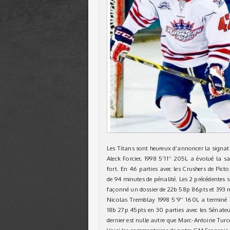
Les Titans sont heureux d’annoncer la signatu
Aleck Forcier, 1998 5’11’’ 205l, a évolué la 
fort. En 46 parties avec les Crushers de Pict
de 94 minutes de pénalité. Les 2 précédentes 
façonné un dossier de 22b 58p 86pts et 393 m
Nicolas Tremblay 1998 5’9’’ 160l, a terminé 
18b 27p 45pts en 30 parties avec les Sénate
dernier est nulle autre que Marc-Antoine Turc