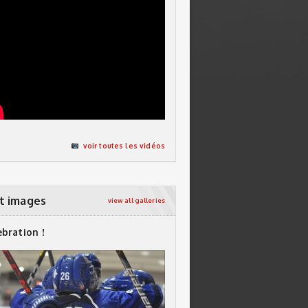
voir toutes les vidéos
t images
view all galleries
ebration !