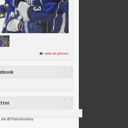
view all photos
cebook
tter
 de @Titanshockey