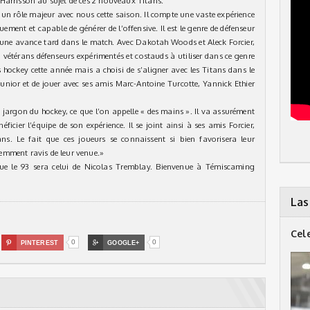
Harrisson au sujet de ces 2 nouveaux Titans.
un rôle majeur avec nous cette saison. Il compte une vaste expérience
uement et capable de générer de l’offensive. Il est le genre de défenseur
 une avance tard dans le match. Avec Dakotah Woods et Aleck Forcier,
vétérans défenseurs expérimentés et costauds à utiliser dans ce genre
hockey cette année mais a choisi de s’aligner avec les Titans dans le
unior et de jouer avec ses amis Marc-Antoine Turcotte, Yannick Ethier
n jargon du hockey, ce que l’on appelle « des mains ». Il va assurément
ficier l’équipe de son expérience. Il se joint ainsi à ses amis Forcier,
ans. Le fait que ces joueurs se connaissent si bien favorisera leur
emment ravis de leur venue.»
que le 93 sera celui de Nicolas Tremblay. Bienvenue à Témiscaming
Las
Cel
0
0

PINTEREST

GOOGLE+