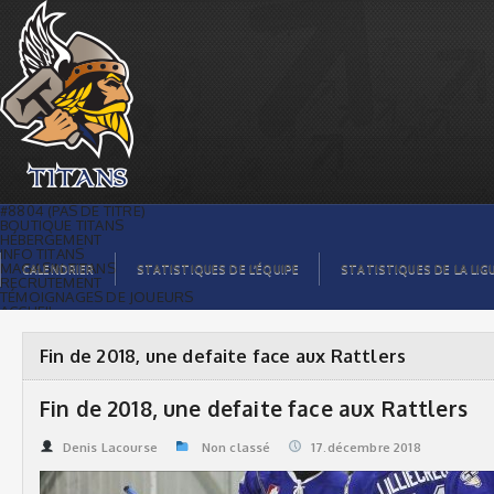
Fin de 2018, une defaite face aux
Rattlers | Titans de témiscaming
#8804 (PAS DE TITRE)
BOUTIQUE TITANS
HÉBERGEMENT
INFO TITANS
MAGASIN TITANS
CALENDRIER
STATISTIQUES DE L’ÉQUIPE
STATISTIQUES DE LA LIG
RECRUTEMENT
TÉMOIGNAGES DE JOUEURS
ACCUEIL
BILLETS
CONTACTS
GALERIE PHOTOS
Fin de 2018, une defaite face aux Rattlers
STATISTIQUES
ORGANISATION
JOUEURS
Fin de 2018, une defaite face aux Rattlers
CALENDRIER
GALERIE VIDÉOS
COMMANDITAIRES
Denis Lacourse
Non classé
17.décembre 2018
LIGUE
STATISTIQUES DE LA LIGUE