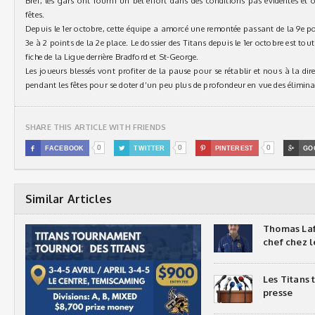
Bref, les gars ont fourni un bel effort dans des conditions pas évidentes et 
fêtes.
Depuis le 1er octobre, cette équipe a amorcé une remontée passant de la 9e p
3e à 2 points de la 2e place. Le dossier des Titans depuis le 1er octobre est tou
fiche de la Ligue derrière Bradford et St-George.
Les joueurs blessés vont profiter de la pause pour se rétablir et nous à la direc
pendant les fêtes pour se doter d’un peu plus de profondeur en vue des élimina
SHARE THIS ARTICLE WITH FRIENDS
0
0
0

FACEBOOK

TWITTER

PINTEREST

GO
Similar Articles
Thomas Laf
chef chez l
Les Titans
presse