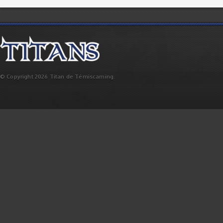
© Copyright 2026 Titan de Témiscaming.