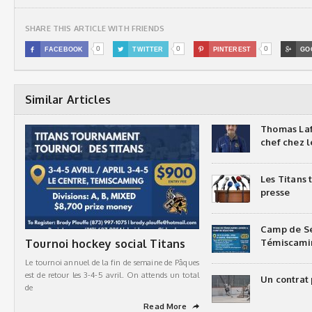
SHARE THIS ARTICLE WITH FRIENDS
0
0
0

FACEBOOK

TWITTER

PINTEREST

GO
Similar Articles
Thomas Laf
chef chez l
Les Titans
presse
Camp de Sé
Tournoi hockey social Titans
Témiscami
Le tournoi annuel de la fin de semaine de Pâques
est de retour les 3-4-5 avril. On attends un total
Un contrat 
de
Read More
➦