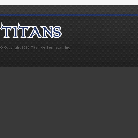
© Copyright 2026 Titan de Témiscaming.