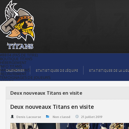
Deux nouveaux Titans en visite | Titans
de témiscaming
#8804 (PAS DE TITRE)
BOUTIQUE TITANS
HÉBERGEMENT
INFO TITANS
MAGASIN TITANS
CALENDRIER
STATISTIQUES DE L’ÉQUIPE
STATISTIQUES DE LA LIG
RECRUTEMENT
TÉMOIGNAGES DE JOUEURS
ACCUEIL
BILLETS
CONTACTS
GALERIE PHOTOS
Deux nouveaux Titans en visite
STATISTIQUES
ORGANISATION
JOUEURS
Deux nouveaux Titans en visite
CALENDRIER
GALERIE VIDÉOS
COMMANDITAIRES
Denis Lacourse
Non classé
21.juillet 2019
LIGUE
STATISTIQUES DE LA LIGUE