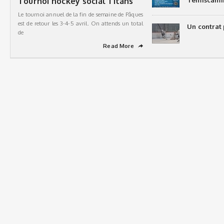
Tournoi hockey social Titans
Témiscami
Le tournoi annuel de la fin de semaine de Pâques
est de retour les 3-4-5 avril. On attends un total
Un contrat 
de
Read More
➦