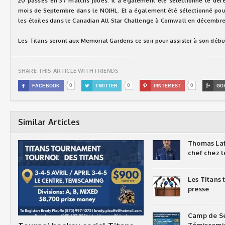
20 passes en 37 matchs joués. Il a également été sélectionné le dé
mois de Septembre dans le NOJHL. Et a également été sélectionné pour
les étoiles dans le Canadian All Star Challenge à Cornwall en décembre
Les Titans seront aux Memorial Gardens ce soir pour assister à son début
SHARE THIS ARTICLE WITH FRIENDS
0
0
0

FACEBOOK

TWITTER

PINTEREST

GO
Similar Articles
Thomas Laf
chef chez l
Les Titans
presse
Camp de Sé