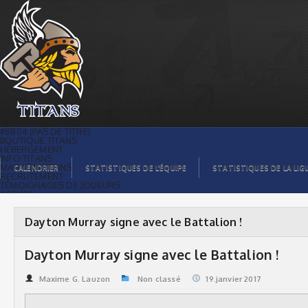
Dayton Murray signe avec le Battalion ! |
Titans de témiscaming
#8804 (PAS DE TITRE)
BOUTIQUE TITANS
HÉBERGEMENT
INFO TITANS
MAGASIN TITANS
CALENDRIER
STATISTIQUES DE L’ÉQUIPE
STATISTIQUES DE LA LIG
RECRUTEMENT
TÉMOIGNAGES DE JOUEURS
ACCUEIL
BILLETS
CONTACTS
GALERIE PHOTOS
Dayton Murray signe avec le Battalion !
STATISTIQUES
ORGANISATION
JOUEURS
Dayton Murray signe avec le Battalion !
CALENDRIER
GALERIE VIDÉOS
COMMANDITAIRES
Maxime G. Lauzon
Non classé
19.janvier 2017
LIGUE
STATISTIQUES DE LA LIGUE