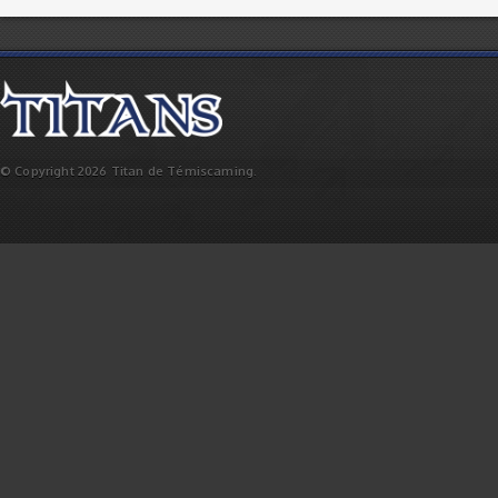
© Copyright 2026 Titan de Témiscaming.