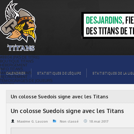
Un colosse Suedois signe avec les
Titans | Titans de témiscaming
#8804 (PAS DE TITRE)
BOUTIQUE TITANS
HÉBERGEMENT
INFO TITANS
MAGASIN TITANS
CALENDRIER
STATISTIQUES DE L’ÉQUIPE
STATISTIQUES DE LA LIG
RECRUTEMENT
TÉMOIGNAGES DE JOUEURS
ACCUEIL
BILLETS
CONTACTS
GALERIE PHOTOS
Un colosse Suedois signe avec les Titans
STATISTIQUES
ORGANISATION
JOUEURS
Un colosse Suedois signe avec les Titans
CALENDRIER
GALERIE VIDÉOS
COMMANDITAIRES
Maxime G. Lauzon
Non classé
18.mai 2017
LIGUE
STATISTIQUES DE LA LIGUE