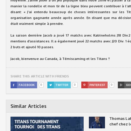
moyenne. J’aime jouer à un jeu physique dans notre zone et passer à l
manier la rondelle et mon tir de la ligne bleu peuvent contribuer à l’a
disant: « J’ai entendu beaucoup de choses intéressantes sur les Tit
organisation gagnante année après année. En disant que ma décision
était vraiment simple à prendre.
La saison dernière Jacob a joué 17 matchs avec Katrineholms J18 Div.2
mentions d’assistances. Il a également joué 22 matchs avec J20 Div. 1 é
2 buts et ajouté 10 passes.
Jacob, bienvenue au Canada, à Témiscaming et les Titans !!
SHARE THIS ARTICLE WITH FRIENDS
0
0
0

FACEBOOK

TWITTER

PINTEREST

GO
Similar Articles
Thomas Laf
chef chez l