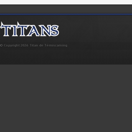
© Copyright 2026 Titan de Témiscaming.