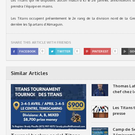
Les Titans qui ne disputent aucun match d’ici le 26 janvier, annonceront so
prendra l’équipe en mains.
Les Titans occupent présentement le 2e rang de la division nord de la G
derrière les Spartans d’Almaguin.
SHARE THIS ARTICLE WITH FRIENDS
0
0
0

FACEBOOK

TWITTER

PINTEREST

GO
Similar Articles
Thomas Laf
chef chez l
Les Titans
presse
Camp de Sé