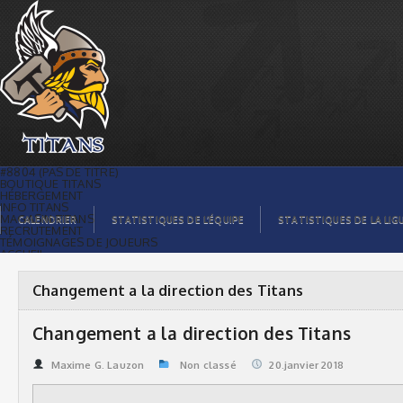
Changement a la direction des Titans |
Titans de témiscaming
#8804 (PAS DE TITRE)
BOUTIQUE TITANS
HÉBERGEMENT
INFO TITANS
MAGASIN TITANS
CALENDRIER
STATISTIQUES DE L’ÉQUIPE
STATISTIQUES DE LA LIG
RECRUTEMENT
TÉMOIGNAGES DE JOUEURS
ACCUEIL
BILLETS
CONTACTS
GALERIE PHOTOS
Changement a la direction des Titans
STATISTIQUES
ORGANISATION
JOUEURS
Changement a la direction des Titans
CALENDRIER
GALERIE VIDÉOS
COMMANDITAIRES
Maxime G. Lauzon
Non classé
20.janvier 2018
LIGUE
STATISTIQUES DE LA LIGUE