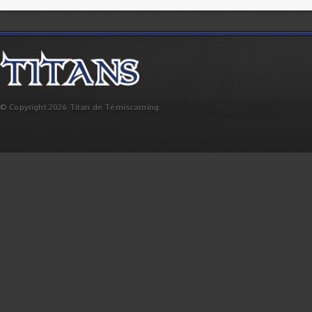
© Copyright 2026 Titan de Témiscaming.