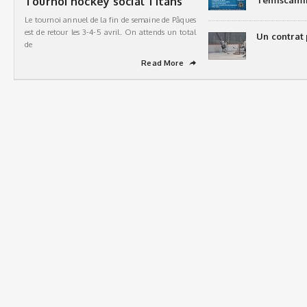
Tournoi hockey social Titans
Témiscami
Le tournoi annuel de la fin de semaine de Pâques
est de retour les 3-4-5 avril. On attends un total
Un contrat 
de
Read More
➦