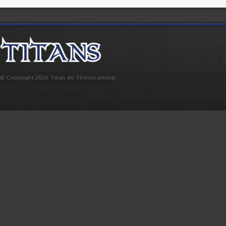
© Copyright 2026 Titan de Témiscaming.