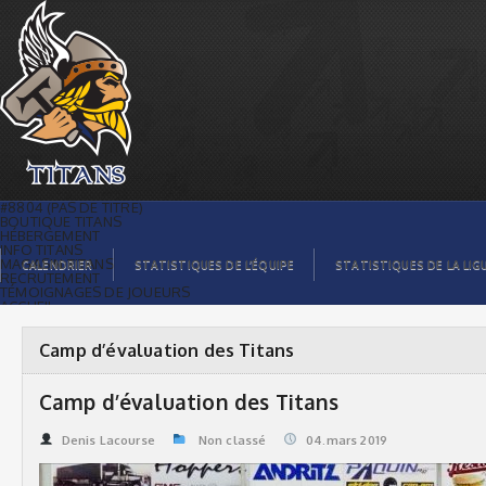
Camp d’évaluation des Titans | Titans
de témiscaming
#8804 (PAS DE TITRE)
BOUTIQUE TITANS
HÉBERGEMENT
INFO TITANS
MAGASIN TITANS
CALENDRIER
STATISTIQUES DE L’ÉQUIPE
STATISTIQUES DE LA LIG
RECRUTEMENT
TÉMOIGNAGES DE JOUEURS
ACCUEIL
BILLETS
CONTACTS
GALERIE PHOTOS
Camp d’évaluation des Titans
STATISTIQUES
ORGANISATION
JOUEURS
Camp d’évaluation des Titans
CALENDRIER
GALERIE VIDÉOS
COMMANDITAIRES
Denis Lacourse
Non classé
04.mars 2019
LIGUE
STATISTIQUES DE LA LIGUE