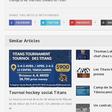
Change ta vie. Vise haut. Deviens un Titan!
SHARE THIS ARTICLE WITH FRIENDS
0
0
0

FACEBOOK

TWITTER

PINTEREST

GO
Similar Articles
Thomas Laf
chef chez l
Les Titans
presse
Camp de Sé
Tournoi hockey social Titans
Témiscami
Le tournoi annuel de la fin de semaine de Pâques
est de retour les 3-4-5 avril. On attends un total
Un contrat 
de