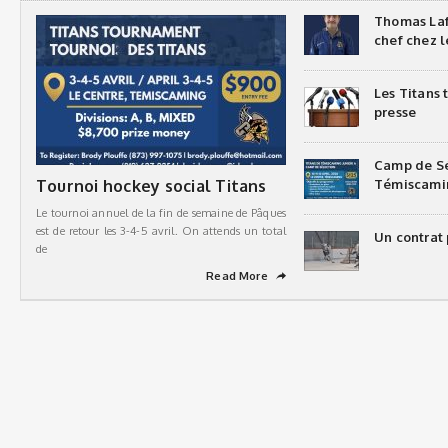
Thomas Laf
chef chez l
Les Titans
presse
Camp de Sé
Tournoi hockey social Titans
Témiscami
Le tournoi annuel de la fin de semaine de Pâques
est de retour les 3-4-5 avril. On attends un total
Un contrat 
de
Read More
➦