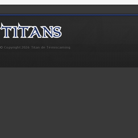
© Copyright 2026 Titan de Témiscaming.