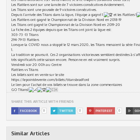
Les Rattlers sont sur une lancée de 7 victoires consécutives évidemment.
Les Titans sont une poussée de 9 victoires consécutives.
Depuis l’arrivée des Titans dans la ligue, l’équipe a gagné 1
et les Rattlers 1
Les Rattlers ont gagné le Championnat de la Division Nord en 2018-19
Les Titans ont gagné le Championnat de la Division Nord en 2019-20
La fiche des 2 équipes depuis que les Titans ont joint la ligue est:
303-73 -13 Titans
294-79-13 Rattlers
Lorsque la COVID nous a stoppé le 12 mars 2020, les Titans menaient la série Final
1.
La tradition se poursuit. Ces 2 organisations victorieuses semblent destinées à s’
très significatifs cette saison encore. Personne en est vraiment surpris.
Vendredi soir 20:00h au Centre
Rattlers vs Titans
Les billets sont en vente sur le site
https://lepointdevente.com/billets/titansbradford
Le lien pour l’achat de vos billets se trouve dans la zone commentaires
GO TItans!
SHARE THIS ARTICLE WITH FRIENDS
0
0
0

FACEBOOK

TWITTER

PINTEREST

GO
Similar Articles