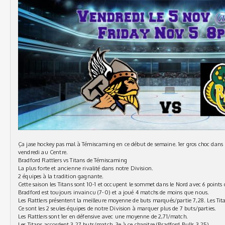
Ça jase hockey pas mal à Témiscaming en ce début de semaine. 1er gros choc dans
vendredi au Centre.
Bradford Rattlers vs Titans de Témiscaming
La plus forte et ancienne rivalité dans notre Division.
2 équipes à la tradition gagnante.
Cette saison les Titans sont 10-1 et occupent le sommet dans le Nord avec 6 points 
Bradford est toujours invaincu (7-0) et a joué 4 matchs de moins que nous.
Les Rattlers présentent la meilleure moyenne de buts marqués/partie 7,28. Les Tit
Ce sont les 2 seules équipes de notre Division à marquer plus de 7 buts/parties.
Les Rattlers sont 1er en défensive avec une moyenne de 2,71/match.
Les Titans accordent 3,27 buts/match, 3e à ce chapitre (Bradford Bulls 3,25)