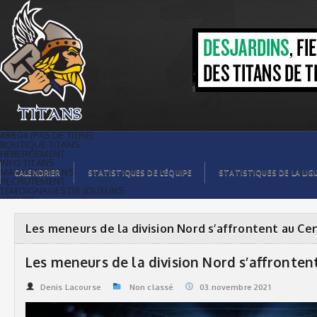
Les meneurs de la division Nord
s’affrontent au Centre | Titans de
témiscaming
#8804 (PAS DE TITRE)
BOUTIQUE TITANS
HÉBERGEMENT
INFO TITANS
MAGASIN TITANS
CALENDRIER
STATISTIQUES DE L’ÉQUIPE
STATISTIQUES DE LA LIG
RECRUTEMENT
TÉMOIGNAGES DE JOUEURS
ACCUEIL
BILLETS
CONTACTS
GALERIE PHOTOS
Les meneurs de la division Nord s’affrontent au Ce
STATISTIQUES
ORGANISATION
JOUEURS
Les meneurs de la division Nord s’affronten
CALENDRIER
GALERIE VIDÉOS
COMMANDITAIRES
Denis Lacourse
Non classé
03.novembre 2021
LIGUE
STATISTIQUES DE LA LIGUE