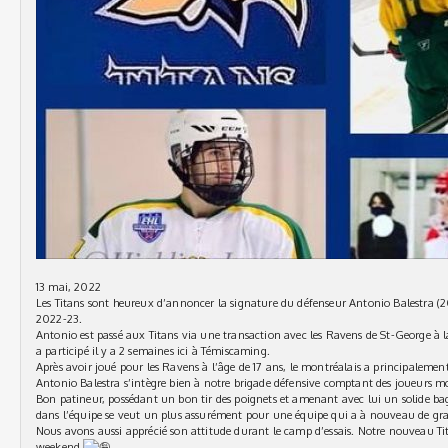
13 mai, 2022
Les Titans sont heureux d’annoncer la signature du défenseur
Antonio Balestra
(2
2022-23.
Antonio est passé aux Titans via une transaction avec les Ravens de St-George à la
a participé il y a 2 semaines ici à Témiscaming.
Après avoir joué pour les Ravens à l’âge de 17 ans, le montréalais a principalemen
Antonio Balestra s’intègre bien à notre brigade défensive comptant des joueurs m
Bon patineur, possédant un bon tir des poignets et amenant avec lui un solide ba
dans l’équipe se veut un plus assurément pour une équipe qui a à nouveau de gr
Nous avons aussi apprécié son attitude durant le camp d’essais. Notre nouveau Tit
weekend.