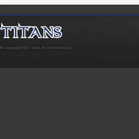
© Copyright 2026 Titan de Témiscaming.