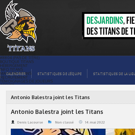
Antonio Balestra joint les Titans |
Titans de témiscaming
#8804 (PAS DE TITRE)
BOUTIQUE TITANS
HÉBERGEMENT
INFO TITANS
MAGASIN TITANS
CALENDRIER
STATISTIQUES DE L’ÉQUIPE
STATISTIQUES DE LA LIG
RECRUTEMENT
TÉMOIGNAGES DE JOUEURS
ACCUEIL
BILLETS
CONTACTS
GALERIE PHOTOS
Antonio Balestra joint les Titans
STATISTIQUES
ORGANISATION
JOUEURS
Antonio Balestra joint les Titans
CALENDRIER
GALERIE VIDÉOS
COMMANDITAIRES
Denis Lacourse
Non classé
14.mai 2022
LIGUE
STATISTIQUES DE LA LIGUE