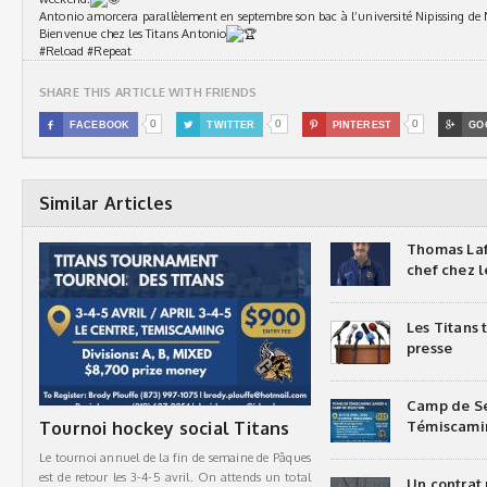
Antonio amorcera parallèlement en septembre son bac à l’université Nipissing de 
Bienvenue chez les Titans Antonio
#Reload
#Repeat
SHARE THIS ARTICLE WITH FRIENDS
0
0
0

FACEBOOK

TWITTER

PINTEREST

GO
Similar Articles
Thomas Laf
chef chez l
Les Titans
presse
Camp de Sé
Tournoi hockey social Titans
Témiscami
Le tournoi annuel de la fin de semaine de Pâques
est de retour les 3-4-5 avril. On attends un total
Un contrat 