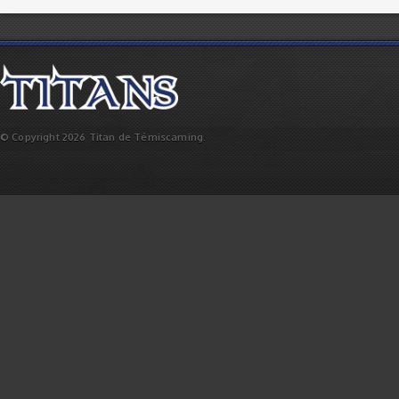
© Copyright 2026 Titan de Témiscaming.