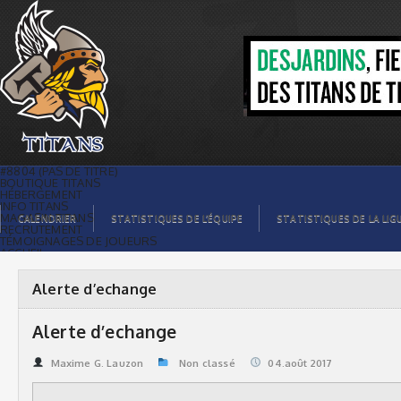
Alerte d’echange | Titans de
témiscaming
#8804 (PAS DE TITRE)
BOUTIQUE TITANS
HÉBERGEMENT
INFO TITANS
MAGASIN TITANS
CALENDRIER
STATISTIQUES DE L’ÉQUIPE
STATISTIQUES DE LA LIG
RECRUTEMENT
TÉMOIGNAGES DE JOUEURS
ACCUEIL
BILLETS
CONTACTS
GALERIE PHOTOS
Alerte d’echange
STATISTIQUES
ORGANISATION
JOUEURS
Alerte d’echange
CALENDRIER
GALERIE VIDÉOS
COMMANDITAIRES
Maxime G. Lauzon
Non classé
04.août 2017
LIGUE
STATISTIQUES DE LA LIGUE