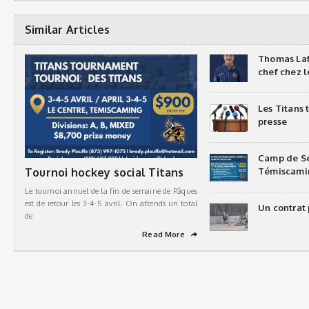
Similar Articles
Thomas Laf
chef chez l
Les Titans
presse
Camp de Sé
Tournoi hockey social Titans
Témiscami
Le tournoi annuel de la fin de semaine de Pâques
est de retour les 3-4-5 avril. On attends un total
Un contrat 
de
Read More
➦