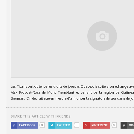
Les Titans ont obtenus les droits de joueurs Quebecois suite a un echange av
Alex Provost-Ross de Mont Tremblant et venant de la region de Gatine
Brennan. On devrait etre en mesure d’annoncer la signature de leur carte de jou
SHARE THIS ARTICLE WITH FRIENDS
0
0
0

FACEBOOK

TWITTER

PINTEREST

GO