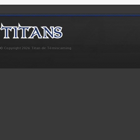
© Copyright 2026 Titan de Témiscaming.