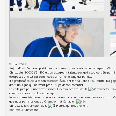
18 mai, 2022
Aujourd’hui c’est avec plaisir que nous annonçons le retour de l’attaquant
Christ
Christophe (2003) 6’3’’ 190 est un attaquant talentueux qui a toujours été parmi
équipe et qui n’est pas commode à affronter le long des bandes.
Il a progressé toute la saison passée en évoluant tant à l’aile qu’au centre. Il a ga
droit, un signe qui ne ment pas au sujet de son potentiel.
Le voilà prêt pour une grosse saison. L’expérience acquise, la
remportée, s’aj
comme succès à un plus jeune âge.
Nous sommes très heureux de le voir revenir avec nous en vue d’une saison qui s
que nous participerons au Championnat Canadien.
Chris est le 6e champion de la
Russell qui nous revient.
Bon retour Christophe.