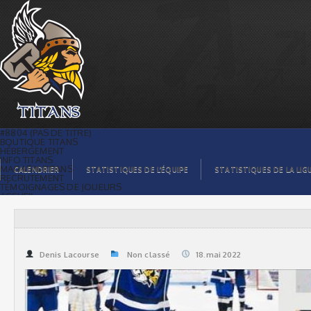
| Titans de témiscaming
#8804 (PAS DE TITRE)
BOUTIQUE TITANS
HÉBERGEMENT
INFO TITANS
MAGASIN TITANS
CALENDRIER
STATISTIQUES DE L’ÉQUIPE
STATISTIQUES DE LA LIG
RECRUTEMENT
TÉMOIGNAGES DE JOUEURS
ACCUEIL
BILLETS
CONTACTS
GALERIE PHOTOS
STATISTIQUES
ORGANISATION
JOUEURS
Denis Lacourse
Non classé
18.mai 2022
CALENDRIER
GALERIE VIDÉOS
COMMANDITAIRES
LIGUE
STATISTIQUES DE LA LIGUE