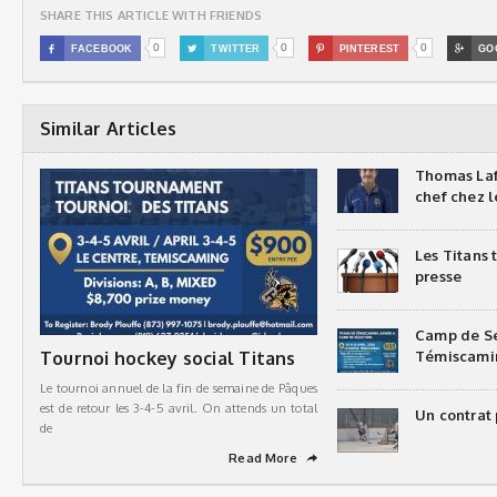
SHARE THIS ARTICLE WITH FRIENDS
0
0
0

FACEBOOK

TWITTER

PINTEREST

GO
Similar Articles
Thomas Laf
chef chez l
Les Titans
presse
Camp de Sé
Tournoi hockey social Titans
Témiscami
Le tournoi annuel de la fin de semaine de Pâques
est de retour les 3-4-5 avril. On attends un total
Un contrat 
de
Read More
➦