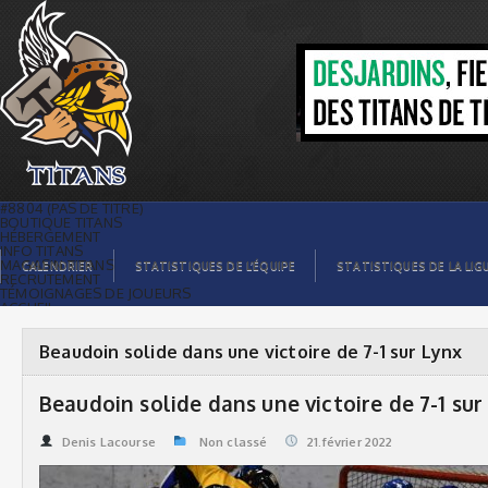
Beaudoin solide dans une victoire de 7-
1 sur Lynx | Titans de témiscaming
#8804 (PAS DE TITRE)
BOUTIQUE TITANS
HÉBERGEMENT
INFO TITANS
MAGASIN TITANS
CALENDRIER
STATISTIQUES DE L’ÉQUIPE
STATISTIQUES DE LA LIG
RECRUTEMENT
TÉMOIGNAGES DE JOUEURS
ACCUEIL
BILLETS
CONTACTS
GALERIE PHOTOS
Beaudoin solide dans une victoire de 7-1 sur Lynx
STATISTIQUES
ORGANISATION
JOUEURS
Beaudoin solide dans une victoire de 7-1 sur
CALENDRIER
GALERIE VIDÉOS
COMMANDITAIRES
Denis Lacourse
Non classé
21.février 2022
LIGUE
STATISTIQUES DE LA LIGUE