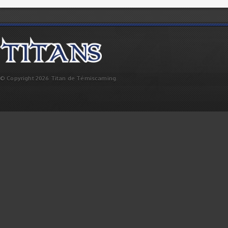
© Copyright 2026 Titan de Témiscaming.