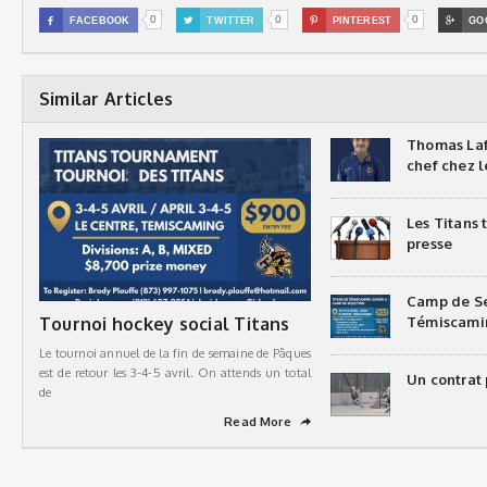
0
0
0

FACEBOOK

TWITTER

PINTEREST

GO
Similar Articles
Thomas Laf
chef chez l
Les Titans
presse
Camp de Sé
Tournoi hockey social Titans
Témiscami
Le tournoi annuel de la fin de semaine de Pâques
est de retour les 3-4-5 avril. On attends un total
Un contrat 
de
Read More
➦