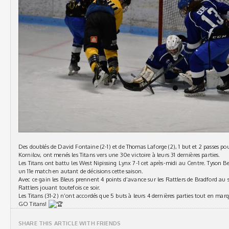
Des doublés de David Fontaine (2-1) et de Thomas Laforge (2), 1 but et 2 passes po
Kornilov, ont menés les Titans vers une 30e victoire à leurs 31 dernières parties.
Les Titans ont battu les West Nipissing Lynx 7-1 cet après-midi au Centre. Tyson Be
un 11e match en autant de décisions cette saison.
Avec ce gain les Bleus prennent 4 points d’avance sur les Rattlers de Bradford au 
Rattlers jouant toutefois ce soir.
Les Titans (31-2) n’ont accordés que 5 buts à leurs 4 dernières parties tout en marq
GO Titans!
SHARE THIS ARTICLE WITH FRIENDS