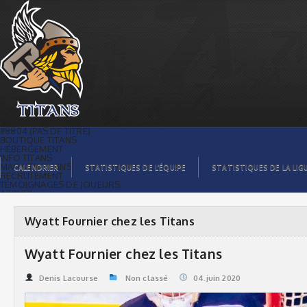
Wyatt Fournier chez les Titans | Titans
de témiscaming
#8804 (PAS DE TITRE)
BOUTIQUE TITANS
HÉBERGEMENT
INFO TITANS
MAGASIN TITANS
CALENDRIER
STATISTIQUES DE L’ÉQUIPE
STATISTIQUES DE LA LIG
RECRUTEMENT
TÉMOIGNAGES DE JOUEURS
ACCUEIL
BILLETS
CONTACTS
GALERIE PHOTOS
Wyatt Fournier chez les Titans
STATISTIQUES
ORGANISATION
JOUEURS
Wyatt Fournier chez les Titans
CALENDRIER
GALERIE VIDÉOS
COMMANDITAIRES
Denis Lacourse
Non classé
04.juin 2020
LIGUE
STATISTIQUES DE LA LIGUE