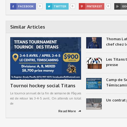
0
0
0

FACEBOOK

TWITTER

PINTEREST

GO
Similar Articles
Thomas Laf
chef chez l
Les Titans
presse
Camp de Sé
Tournoi hockey social Titans
Témiscami
Le tournoi annuel de la fin de semaine de Pâques
est de retour les 3-4-5 avril. On attends un total
Un contrat 
de
Read More
➦