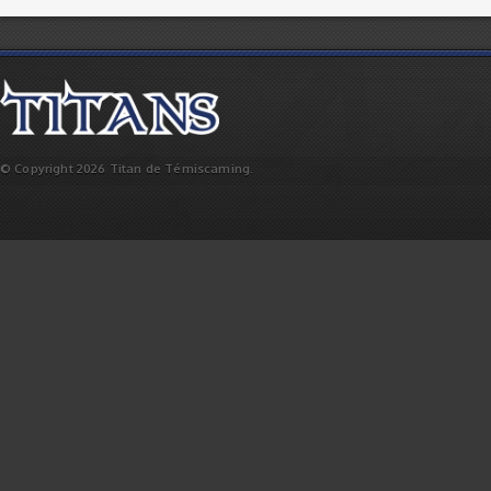
© Copyright 2026 Titan de Témiscaming.