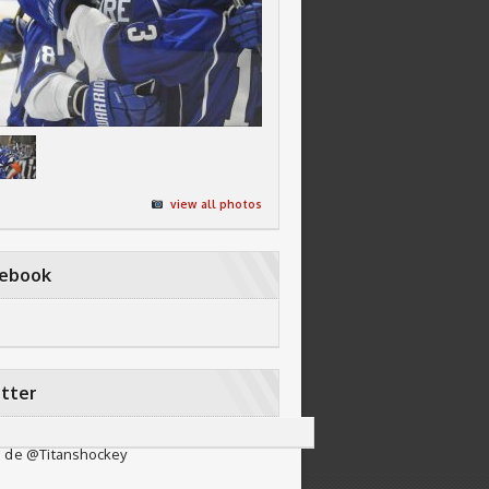
view all photos
cebook
tter
 de @Titanshockey