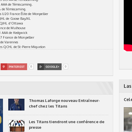
5 AAA de Témiscaming.
A de Témiscaming.
 U20 France Élite de Monpellier
IJHL de Goose Bay,NL
 QJHL d’Ottawa
ance de Mulhouse
18 AAA de Kedgwick
7 France de Monpellier
 de Varennes
es QCHL de St-Pierre Miquelon
0
0

PINTEREST

GOOGLE+
Las
Cel
Thomas Laforge nouveau Entraîneur-
chef chez les Titans
Les Titans tiendront une conférence de
presse