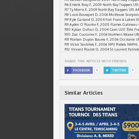
R6 Emerik Bray F, 2009 North Bay Trappers U1
R7 Ty Morris F, 2009 North Bay Trappers U15 A
R8 Louis Bousquet D, 2006 Mulhouse Scorpions
R9 Kyle Garland D, 2004 Fort Francis Lakers S
R9 Ayden O’Rourke F, 2005 Flames Gatineau
R10 Kylian Dufour D, 2004 Caen U20 Élite Fr
R10 Zaic Couturier F, 2006 Northern Moose U
R11 Roman Dupon Baures F, 2006 Occitanie U1
R11 Victor Soulières F, 2006 NPU Rebels NAPHL
R12 Vincent Roulet D, 2004 St-Laurent Patriot
SHARE THIS ARTICLE WITH FRIENDS
0
0

FACEBOOK

TWITTER
Similar Articles