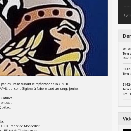
Lynx
Der
03-0
Temis
Bradf
31-12
Temis
és par les Titans durant le repêchage de la GMHL.
31-12
PHL qui sont éligibles à faire le saut au rangs junior.
Temis
Les P
e Gatineau
Montreal
 Québec.
Vid
da.
 U20 France de Monpellier
rs U15 AA de Témiscaming.