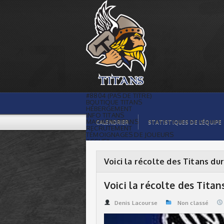
Voici la récolte des Titans durant
repêchage GMHL | Titans de
témiscaming
#8804 (PAS DE TITRE)
BOUTIQUE TITANS
HÉBERGEMENT
INFO TITANS
MAGASIN TITANS
CALENDRIER
STATISTIQUES DE L’ÉQUIPE
RECRUTEMENT
TÉMOIGNAGES DE JOUEURS
ACCUEIL
BILLETS
CONTACTS
GALERIE PHOTOS
Voici la récolte des Titans 
STATISTIQUES
ORGANISATION
JOUEURS
Voici la récolte des Tit
CALENDRIER
GALERIE VIDÉOS
COMMANDITAIRES
Denis Lacourse
Non classé
LIGUE
STATISTIQUES DE LA LIGUE