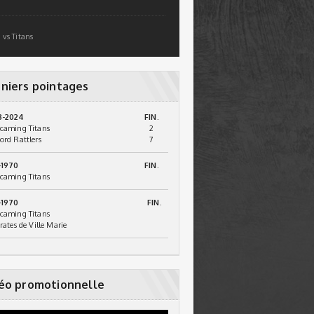
 vs Titans
niers pointages
3-2024
FIN.
caming Titans
2
ord Rattlers
7
-1970
FIN.
caming Titans
-1970
FIN.
caming Titans
irates de Ville Marie
éo promotionnelle