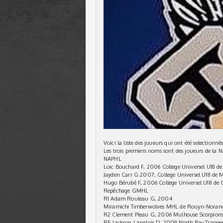
Voici la liste des joueurs qui ont été selectionn
Les trois premiers noms sont des joueurs de la NA
NAPHL
Loic Bouchard F, 2006 College Universel U18 d
Jayden Carr G 2007, College Universel U18 de 
Hugo Bérubé F, 2006 College Universel U18 de
Repêchage GMHL
R1 Adam Rouleau G, 2004
Miramichi Timberwolves MHL de Rouyn-Noran
R2 Clement Pleau G, 2006 Mulhouse Scorpions
R5 Jackson Langlois D, 2009 North Bay Trappe