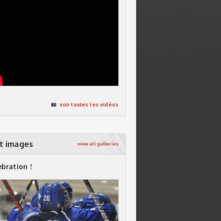
voir toutes les vidéos
t images
view all galleries
ebration !