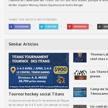
l’identité de l’adversaire des Titans. Les tirs aux buts étaient presque le do
étoîles: Dayton Murray, Erkers (Spartans) et Kurtis Klinger.
SHARE THIS ARTICLE WITH FRIENDS
0
0
0

FACEBOOK

TWITTER

PINTEREST

GO
Similar Articles
Thomas Laf
chef chez l
Les Titans
presse
Camp de Sé
Tournoi hockey social Titans
Témiscami
Le tournoi annuel de la fin de semaine de Pâques
est de retour les 3-4-5 avril. On attends un total
Un contrat 