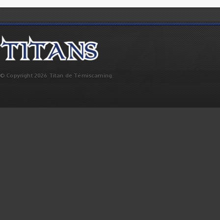
© Copyright 2026 Titan de Témiscaming.