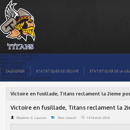
Victoire en fusillade, Titans reclament
la 2ieme position | Titans de
témiscaming
#8804 (PAS DE TITRE)
BOUTIQUE TITANS
HÉBERGEMENT
INFO TITANS
MAGASIN TITANS
CALENDRIER
STATISTIQUES DE L’ÉQUIPE
STATISTIQUES DE LA LIG
RECRUTEMENT
TÉMOIGNAGES DE JOUEURS
ACCUEIL
BILLETS
CONTACTS
GALERIE PHOTOS
Victoire en fusillade, Titans reclament la 2ieme pos
STATISTIQUES
ORGANISATION
JOUEURS
Victoire en fusillade, Titans reclament la 2
CALENDRIER
GALERIE VIDÉOS
COMMANDITAIRES
Maxime G. Lauzon
Non classé
14.février 2016
LIGUE
STATISTIQUES DE LA LIGUE