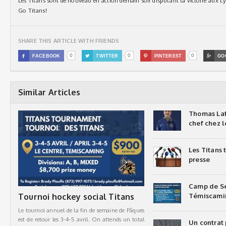
Les Titans sont de nouveau en action demain soir disputant la victoire aux L
Go Titans!
SHARE THIS ARTICLE WITH FRIENDS
0
0
0

FACEBOOK

TWITTER

PINTEREST

GO
Similar Articles
Thomas Laf
chef chez l
Les Titans
presse
Camp de Sé
Tournoi hockey social Titans
Témiscami
Le tournoi annuel de la fin de semaine de Pâques
est de retour les 3-4-5 avril. On attends un total
Un contrat 