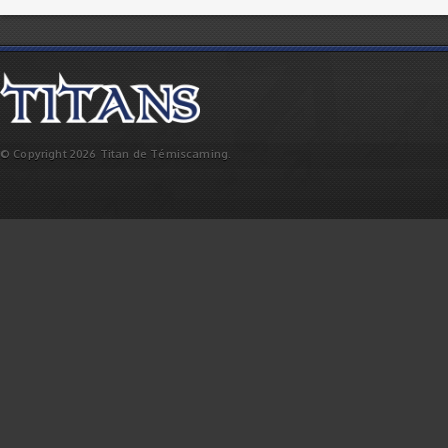
© Copyright 2026 Titan de Témiscaming.