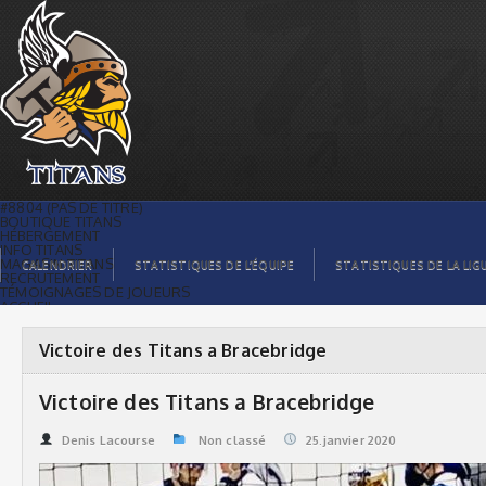
Victoire des Titans a Bracebridge |
Titans de témiscaming
#8804 (PAS DE TITRE)
BOUTIQUE TITANS
HÉBERGEMENT
INFO TITANS
MAGASIN TITANS
CALENDRIER
STATISTIQUES DE L’ÉQUIPE
STATISTIQUES DE LA LIG
RECRUTEMENT
TÉMOIGNAGES DE JOUEURS
ACCUEIL
BILLETS
CONTACTS
GALERIE PHOTOS
Victoire des Titans a Bracebridge
STATISTIQUES
ORGANISATION
JOUEURS
Victoire des Titans a Bracebridge
CALENDRIER
GALERIE VIDÉOS
COMMANDITAIRES
Denis Lacourse
Non classé
25.janvier 2020
LIGUE
STATISTIQUES DE LA LIGUE