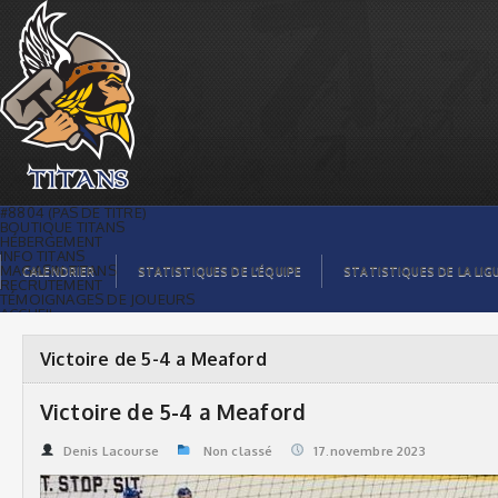
Victoire de 5-4 a Meaford | Titans de
témiscaming
#8804 (PAS DE TITRE)
BOUTIQUE TITANS
HÉBERGEMENT
INFO TITANS
MAGASIN TITANS
CALENDRIER
STATISTIQUES DE L’ÉQUIPE
STATISTIQUES DE LA LIG
RECRUTEMENT
TÉMOIGNAGES DE JOUEURS
ACCUEIL
BILLETS
CONTACTS
GALERIE PHOTOS
Victoire de 5-4 a Meaford
STATISTIQUES
ORGANISATION
JOUEURS
Victoire de 5-4 a Meaford
CALENDRIER
GALERIE VIDÉOS
COMMANDITAIRES
Denis Lacourse
Non classé
17.novembre 2023
LIGUE
STATISTIQUES DE LA LIGUE