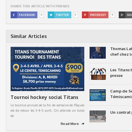
SHARE THIS ARTICLE WITH FRIENDS
0
0
0

FACEBOOK

TWITTER

PINTEREST

GO
Similar Articles
Thomas Laf
chef chez l
Les Titans
presse
Camp de Sé
Tournoi hockey social Titans
Témiscami
Le tournoi annuel de la fin de semaine de Pâques
est de retour les 3-4-5 avril. On attends un total
Un contrat 
de
Read More
➦