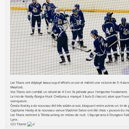
Les Titans ont déployé beaucoup d’efforts ce soir et mérité une victoire de 5-4 d
Meaford.
Vos Titans ont comblé un retard de 4-3 en 3e période pour l’emporter finalement.
Le trio de Hardy-Borgia-Huot Orellana a marqué 3 buts (1 chacun) alors que Fourn
vainqueurs.
Čenda Kratky a de nouveau été très solide ce soir, bloquant entre autres un tir de 
Capitaine Hardy et le nouveau venue Vladimir Serov ont été chois « joueurs du m
Les Titans rentrent à Témiscaming en milieu de nuit. L’équipe sera à Sturgeon Fal
Lynx.
GO Titans!