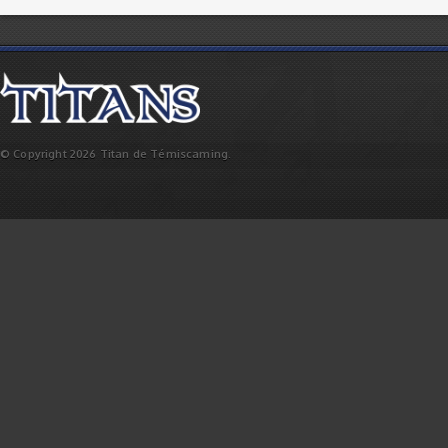
© Copyright 2026 Titan de Témiscaming.