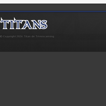
© Copyright 2026 Titan de Témiscaming.