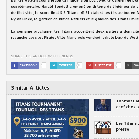
par les Rattlerscqui a réduit la marge à un but. Avec le gardien de but
supplémentaire, Harald Sundell a enterré un tir long de l’intérieur de sa
du filet vide, le score final 5-3 Titans. 61-31 étaient les tirs au but en 
Rylan Freed, le gardien de but de Rattlers et le gardien des Titans Emile
La semaine prochaine, les Titans accueillent deux parties à domici
revanche avec les Pirates Ville-Marie puis vendredi soir, le Lynx de West 
SHARE THIS ARTICLE WITH FRIENDS
0
0
0

FACEBOOK

TWITTER

PINTEREST

GO
Similar Articles
Thomas Laf
chef chez l
Les Titans
presse