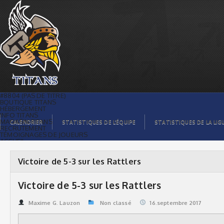
Victoire de 5-3 sur les Rattlers | Titans
de témiscaming
#8804 (PAS DE TITRE)
BOUTIQUE TITANS
HÉBERGEMENT
INFO TITANS
MAGASIN TITANS
CALENDRIER
STATISTIQUES DE L’ÉQUIPE
STATISTIQUES DE LA LIG
RECRUTEMENT
TÉMOIGNAGES DE JOUEURS
ACCUEIL
BILLETS
CONTACTS
GALERIE PHOTOS
Victoire de 5-3 sur les Rattlers
STATISTIQUES
ORGANISATION
JOUEURS
Victoire de 5-3 sur les Rattlers
CALENDRIER
GALERIE VIDÉOS
COMMANDITAIRES
Maxime G. Lauzon
Non classé
16.septembre 2017
LIGUE
STATISTIQUES DE LA LIGUE