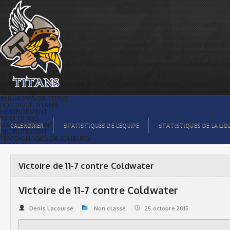
Victoire de 11-7 contre Coldwater |
Titans de témiscaming
#8804 (PAS DE TITRE)
BOUTIQUE TITANS
HÉBERGEMENT
INFO TITANS
MAGASIN TITANS
CALENDRIER
STATISTIQUES DE L’ÉQUIPE
STATISTIQUES DE LA LIG
RECRUTEMENT
TÉMOIGNAGES DE JOUEURS
ACCUEIL
BILLETS
CONTACTS
GALERIE PHOTOS
Victoire de 11-7 contre Coldwater
STATISTIQUES
ORGANISATION
JOUEURS
Victoire de 11-7 contre Coldwater
CALENDRIER
GALERIE VIDÉOS
COMMANDITAIRES
Denis Lacourse
Non classé
25.octobre 2015
LIGUE
STATISTIQUES DE LA LIGUE