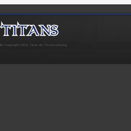
© Copyright 2026 Titan de Témiscaming.