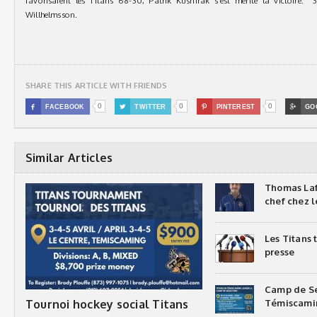
favorisaient les Titans 68-30, Patrik Kusnirak s’est merite la victoire. 
Willhelmsson.
SHARE THIS ARTICLE WITH FRIENDS
0
0
0

FACEBOOK

TWITTER

PINTEREST

GO
Similar Articles
Thomas Laf
chef chez l
Les Titans
presse
Camp de Sé
Tournoi hockey social Titans
Témiscami