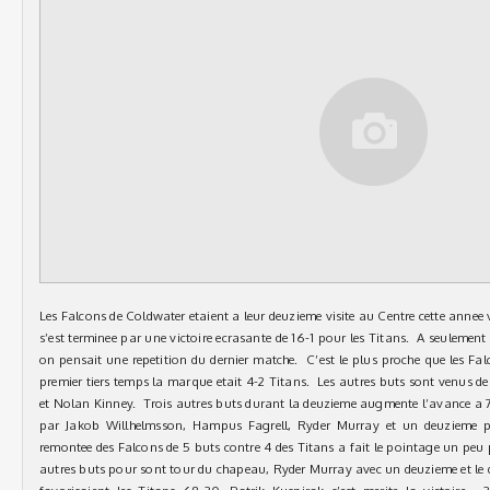
Les Falcons de Coldwater etaient a leur deuzieme visite au Centre cette annee v
s’est terminee par une victoire ecrasante de 16-1 pour les Titans. A seulement 
on pensait une repetition du dernier matche. C’est le plus proche que les Fal
premier tiers temps la marque etait 4-2 Titans. Les autres buts sont venus 
et Nolan Kinney. Trois autres buts durant la deuzieme augmente l’avance a 7
par Jakob Willhelmsson, Hampus Fagrell, Ryder Murray et un deuzieme p
remontee des Falcons de 5 buts contre 4 des Titans a fait le pointage un peu 
autres buts pour sont tour du chapeau, Ryder Murray avec un deuzieme et le d