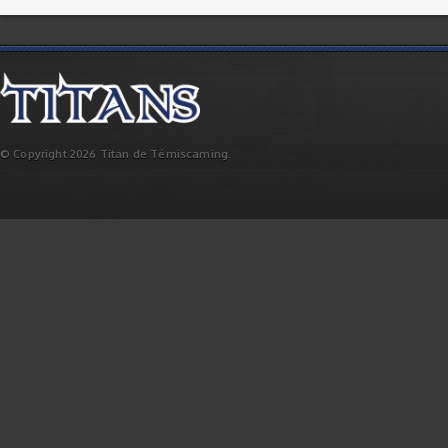
© Copyright 2026 Titan de Témiscaming.