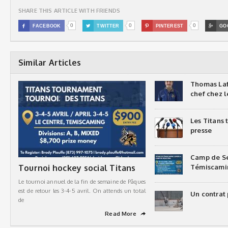
SHARE THIS ARTICLE WITH FRIENDS
0
0
0

FACEBOOK

TWITTER

PINTEREST

GO
Similar Articles
Thomas Laf
chef chez l
Les Titans
presse
Camp de Sé
Tournoi hockey social Titans
Témiscami
Le tournoi annuel de la fin de semaine de Pâques
est de retour les 3-4-5 avril. On attends un total
Un contrat 
de
Read More
➦