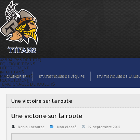
Une victoire sur la route | Titans de
témiscaming
#8804 (PAS DE TITRE)
BOUTIQUE TITANS
HÉBERGEMENT
INFO TITANS
MAGASIN TITANS
CALENDRIER
STATISTIQUES DE L’ÉQUIPE
STATISTIQUES DE LA LIG
RECRUTEMENT
TÉMOIGNAGES DE JOUEURS
ACCUEIL
BILLETS
CONTACTS
GALERIE PHOTOS
Une victoire sur la route
STATISTIQUES
ORGANISATION
JOUEURS
Une victoire sur la route
CALENDRIER
GALERIE VIDÉOS
COMMANDITAIRES
Denis Lacourse
Non classé
19.septembre 2015
LIGUE
STATISTIQUES DE LA LIGUE